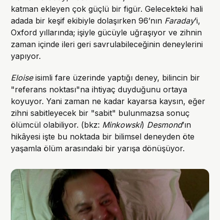
katman ekleyen çok güçlü bir figür. Gelecekteki hali
adada bir keşif ekibiyle dolaşırken 96’nın
Faraday
’i,
Oxford yıllarında; işiyle gücüyle uğraşıyor ve zihnin
zaman içinde ileri geri savrulabileceğinin deneylerini
yapıyor.
Eloise
isimli fare üzerinde yaptığı deney, bilincin bir
"referans noktası"na ihtiyaç duyduğunu ortaya
koyuyor. Yani zaman ne kadar kayarsa kaysın, eğer
zihni sabitleyecek bir "sabit" bulunmazsa sonuç
ölümcül olabiliyor. (bkz:
Minkowski
)
Desmond
’ın
hikâyesi işte bu noktada bir bilimsel deneyden öte
yaşamla ölüm arasındaki bir yarışa dönüşüyor.