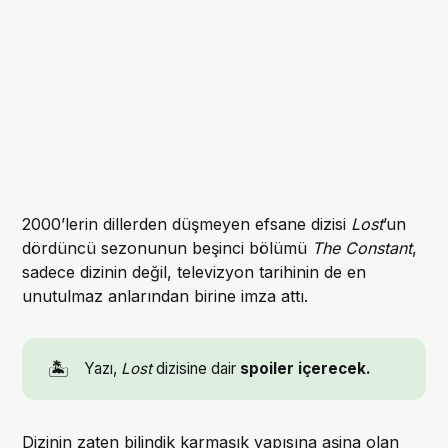
2000’lerin dillerden düşmeyen efsane dizisi
Lost
’un
dördüncü sezonunun beşinci bölümü
The Constant
,
sadece dizinin değil, televizyon tarihinin de en
unutulmaz anlarından birine imza attı.
🏝️
Yazı,
Lost
dizisine dair
spoiler içerecek.
Dizinin zaten bilindik karmaşık yapısına aşina olan