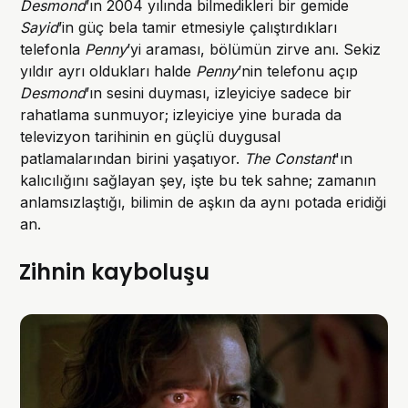
Desmond
’ın 2004 yılında bilmedikleri bir gemide
Sayid
’in güç bela tamir etmesiyle çalıştırdıkları
telefonla
Penny
’yi araması, bölümün zirve anı. Sekiz
yıldır ayrı oldukları halde
Penny
’nin telefonu açıp
Desmond
’ın sesini duyması, izleyiciye sadece bir
rahatlama sunmuyor; izleyiciye yine burada da
televizyon tarihinin en güçlü duygusal
patlamalarından birini yaşatıyor.
The Constant
'ın
kalıcılığını sağlayan şey, işte bu tek sahne; zamanın
anlamsızlaştığı, bilimin de aşkın da aynı potada eridiği
an.
Zihnin kayboluşu