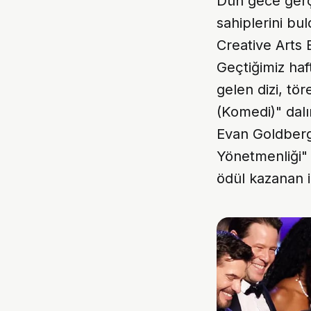
Dün gece gerçe
sahiplerini bul
Creative Arts 
Geçtiğimiz ha
gelen dizi, tö
(Komedi)" dalın
Evan Goldberg
Yönetmenliği" 
ödül kazanan i