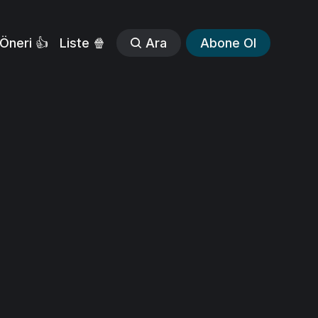
Öneri 👍
Liste 🍿
Ara
Abone Ol