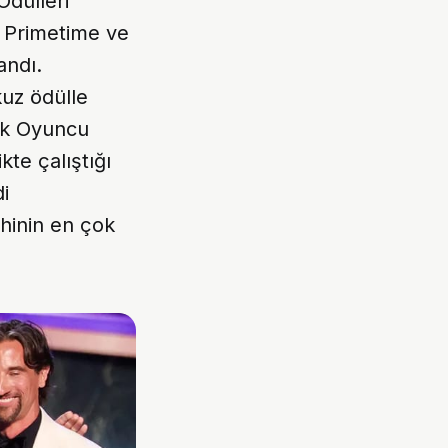
Ödülleri
, Primetime ve
andı.
uz ödülle
kek Oyuncu
kte çalıştığı
i
ihinin en çok