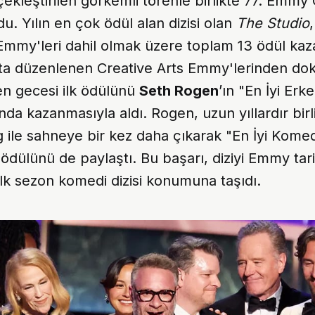
kleştirilen görkemli törenle birlikte 77. Emmy 
du. Yılın en çok ödül alan dizisi olan
The Studio
Emmy'leri dahil olmak üzere toplam 13 ödül kaz
fta düzenlenen Creative Arts Emmy'lerinden dok
ren gecesi ilk ödülünü
Seth Rogen
’ın "En İyi Er
da kazanmasıyla aldı. Rogen, uzun yıllardır birli
 ile sahneye bir kez daha çıkarak "En İyi Komed
ödülünü de paylaştı. Bu başarı, diziyi Emmy tar
lk sezon komedi dizisi konumuna taşıdı.