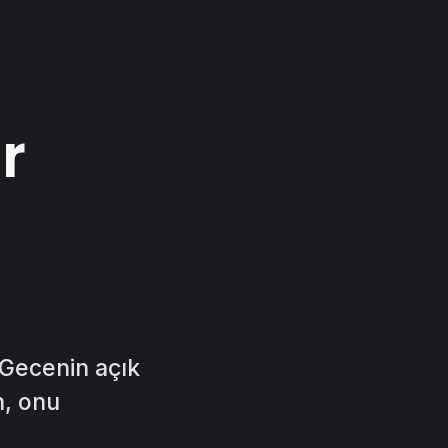
r
 Gecenin açık
n, onu