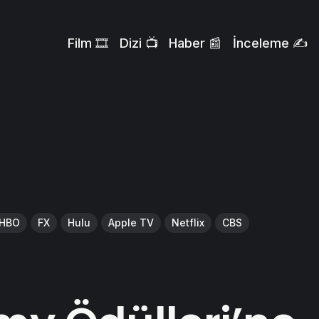
Film 🎞️
Dizi 📺
Haber 📰
İnceleme ✍️
HBO
FX
Hulu
Apple TV
Netflix
CBS