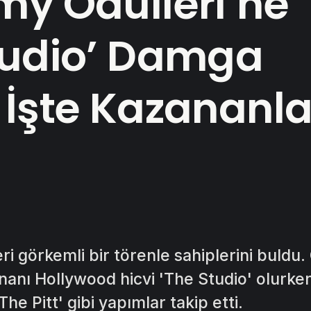
my Ödülleri’ne
tudio’ Damga
 İşte Kazananla
 görkemli bir törenle sahiplerini buldu.
anı Hollywood hicvi 'The Studio' olurke
he Pitt' gibi yapımlar takip etti.