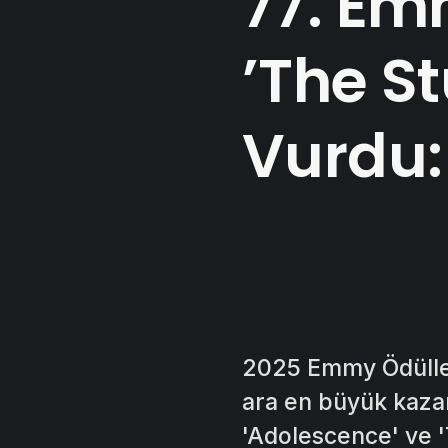
77. Em
’The S
Vurdu:
2025 Emmy Ödülleri
ara en büyük kazan
'Adolescence' ve 'T