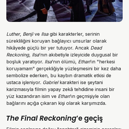
Luther
,
Benji
ve
Ilsa
gibi karakterler, serinin
sürekliliğini koruyan bağlayıcı unsurlar olarak
hikâyede güçlü bir yer tutuyor. Ancak
Dead
Reckoning
,
Ilsa
’nın akıbetiyle izleyicide duygusal bir
boşluk yaratıyor.
Ilsa
’nın ölümü,
Ethan
’ın "herkesi
koruyamam" gerçekliğiyle yüzleşmesini bir kez daha
sembolize ederken, bu kaybın dramatik etkisi de
ustaca işleniyor.
Gabriel
karakteri ise şeytani
karizmasıyla filmin yapay zekâ tehdidine insani bir
yüz kazandıran isim ve
Ethan
’ın geçmişiyle olan
bağlarını açığa çıkaran kişi olarak karşımızda.
The Final Reckoning
’e geçiş