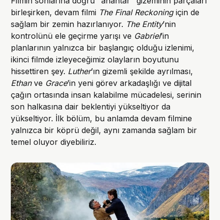
Filmin sonlarına doğru "anahtar" gizeminin parçaları
birleşirken, devam filmi
The Final Reckoning
için de
sağlam bir zemin hazırlanıyor.
The Entity
’nin
kontrolünü ele geçirme yarışı ve
Gabriel
’in
planlarının yalnızca bir başlangıç olduğu izlenimi,
ikinci filmde izleyeceğimiz olayların boyutunu
hissettiren şey.
Luther
’ın gizemli şekilde ayrılması,
Ethan
ve
Grace
’in yeni görev arkadaşlığı ve dijital
çağın ortasında insan kalabilme mücadelesi, serinin
son halkasına dair beklentiyi yükseltiyor da
yükseltiyor. İlk bölüm, bu anlamda devam filmine
yalnızca bir köprü değil, aynı zamanda sağlam bir
temel oluyor diyebiliriz.