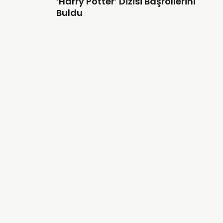
‘Harry Potter’ Dizisi Başrollerini
Buldu