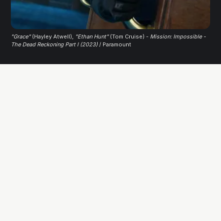
"Grace"
 (Hayley Atwell), 
"Ethan Hunt"
 (Tom Cruise) -
Mission: Impossible -
The Dead Reckoning Part I (2023)
 / Paramount