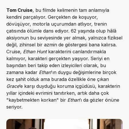
Tom Cruise
, bu filmde kelimenin tam anlamıyla
kendini parçalıyor. Gerçekten de koşuyor,
dövüşüyor, motorla uçurumdan atlıyor, trenin
çatısında ölümle dans ediyor. 62 yaşında olup hâlâ
aksiyonun bu seviyesinde yer almak, yalnızca fiziksel
değil, zihinsel bir azmin de göstergesi bana kalırsa.
Cruise,
Ethan Hunt
karakterini canlandırmakla
kalmıyor, karakteri gerçekten yaşıyor. Seriyi en
başından beri takip eden izleyicileri olarak, bu
zamana kadar
Ethan
'ın duygu değişimlerine birçok
kez şahit olduk ama burada özellikle öne çıkan
Grace
’e karşı duyduğu koruma içgüdüsü, karakterin
yıllar içindeki evrimini tanıtırken, artık daha çok
"kaybetmekten korkan" bir
Ethan
’ı da gözler önüne
seriyor.