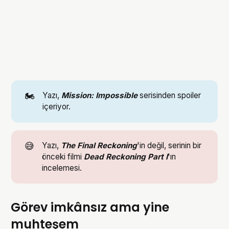
🏍️
Yazı,
Mission: Impossible 
serisinden spoiler
içeriyor.
😅
Yazı,
The Final Reckoning
'in değil, serinin bir
önceki filmi
Dead Reckoning Part I
'ın
incelemesi.
Görev imkânsız ama yine
muhteşem