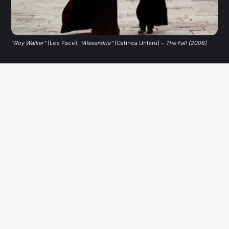
"Roy Walker"
 (Lee Pace),
"Alexandria"
(Catinca Untaru) –
The Fall (2006)