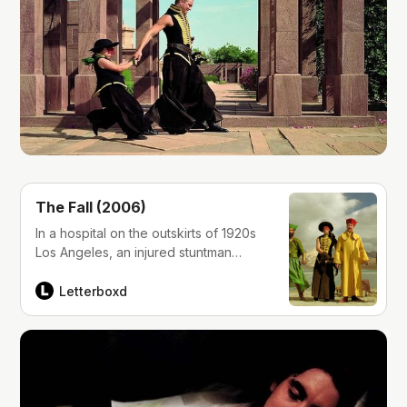
The Fall (2006)
In a hospital on the outskirts of 1920s
Los Angeles, an injured stuntman
begins to tell a fellow patient, a little
girl with a broken arm, a fantastic
Letterboxd
story about 5 mythical heroes. Thanks
to his fractured state of mind and her
vivid imagination, the line between
fiction and reality starts to blur a…