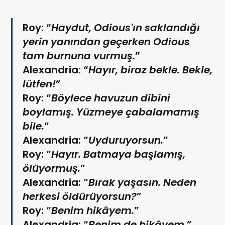
Roy:
“
Haydut, Odious'ın saklandığı
yerin yanından geçerken Odious
tam burnuna vurmuş.
”
Alexandria:
“
Hayır, biraz bekle. Bekle,
lütfen!
”
Roy:
“
Böylece havuzun dibini
boylamış. Yüzmeye çabalamamış
bile.
”
Alexandria:
“
Uyduruyorsun.
”
Roy:
“
Hayır. Batmaya başlamış,
ölüyormuş.
”
Alexandria:
“
Bırak yaşasın. Neden
herkesi öldürüyorsun?
”
Roy:
“
Benim hikâyem.
”
Alexandria:
“
Benim de hikâyem.
”