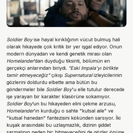
Soldier Boy
ise hayal kırıklığının vücut bulmuş hali
olarak hikayede çok kritik bir yer işgal ediyor. Onun
modern dünyadan ve kendi genetik mirası olan
Homelander
’dan duyduğu tiksinti, bölümün en
gerçekçi anlarından biriydi.
"Eski Impala'yı birlikte
tamir etmeyeceğiz"
çıkışı
Supernatural
izleyicilerinin
gözlerini doldurdu elbette ama bütün bu
göndermeler bile
Soldier Boy
'u elle tutulur derecede
işe yarayan bir karakter klasörüne sokamıyor.
Soldier Boy
’un bu hikayeden elini çekme arzusu,
Homelander
’ın kurduğu o sahte "kutsal aile" ve
"kutsal hanedan" fantezisini kökünden sarsıyor. İki
kuşak arasındaki bu uzlaşmazlık, dizinin şiddet
sarmalının neden hiç bitmeyeceğini de gözler önüne