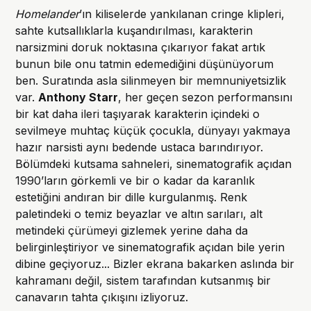
Homelander
’ın kiliselerde yankılanan cringe klipleri,
sahte kutsallıklarla kuşandırılması, karakterin
narsizmini doruk noktasına çıkarıyor fakat artık
bunun bile onu tatmin edemediğini düşünüyorum
ben. Suratında asla silinmeyen bir memnuniyetsizlik
var.
Anthony Starr
, her geçen sezon performansını
bir kat daha ileri taşıyarak karakterin içindeki o
sevilmeye muhtaç küçük çocukla, dünyayı yakmaya
hazır narsisti aynı bedende ustaca barındırıyor.
Bölümdeki kutsama sahneleri, sinematografik açıdan
1990’ların görkemli ve bir o kadar da karanlık
estetiğini andıran bir dille kurgulanmış. Renk
paletindeki o temiz beyazlar ve altın sarıları, alt
metindeki çürümeyi gizlemek yerine daha da
belirginleştiriyor ve sinematografik açıdan bile yerin
dibine geçiyoruz... Bizler ekrana bakarken aslında bir
kahramanı değil, sistem tarafından kutsanmış bir
canavarın tahta çıkışını izliyoruz.