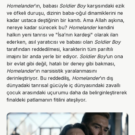
Homelander
’ın, babası
Soldier Boy
karşısındaki ezik
ve öfkeli duruşu, dizinin baba-oğul dinamiklerini ne
kadar ustaca deştiğinin bir kanıtı. Ama Allah aşkına,
nereye kadar sürecek bu?
Homelander
kendini
halkın yeni tanrısı ve "İsa’nın kardeşi" olarak ilan
ederken, asıl yaratıcısı ve babası olan
Soldier Boy
tarafından reddedilmesi, karakterin tüm parıltılı
imajını bir anda yerle bir ediyor.
Soldier Boy
’un ona
bir evlat gibi değil, hatalı bir deney gibi bakması,
Homelander
’ın narsisistik yaralanmasını
derinleştiriyor. Bu reddediliş,
Homelander
’ın dış
dünyadaki tanrısal gücüyle iç dünyasındaki zavallı
çocuk arasındaki uçurumu daha da belirginleştirerek
finaldeki patlamanın fitilini ateşliyor.