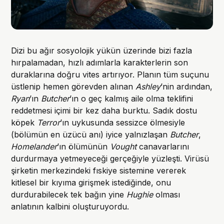
Dizi bu ağır sosyolojik yükün üzerinde bizi fazla
hırpalamadan, hızlı adımlarla karakterlerin son
duraklarına doğru vites artırıyor. Planın tüm suçunu
üstlenip hemen görevden alınan
Ashley
’nin ardından,
Ryan
’ın
Butcher
’ın o geç kalmış aile olma teklifini
reddetmesi içimi bir kez daha burktu. Sadık dostu
köpek
Terror
’ın uykusunda sessizce ölmesiyle
(bölümün en üzücü anı) iyice yalnızlaşan
Butcher
,
Homelander
’ın ölümünün
Vought
canavarlarını
durdurmaya yetmeyeceği gerçeğiyle yüzleşti. Virüsü
şirketin merkezindeki fıskiye sistemine vererek
kitlesel bir kıyıma girişmek istediğinde, onu
durdurabilecek tek bağın yine
Hughie
olması
anlatının kalbini oluşturuyordu.