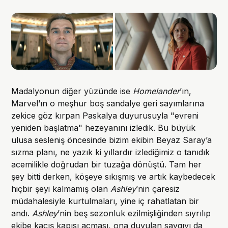
Madalyonun diğer yüzünde ise
Homelander
’ın,
Marvel’ın o meşhur boş sandalye geri sayımlarına
zekice göz kırpan Paskalya duyurusuyla "evreni
yeniden başlatma" hezeyanını izledik. Bu büyük
ulusa sesleniş öncesinde bizim ekibin Beyaz Saray’a
sızma planı, ne yazık ki yıllardır izlediğimiz o tanıdık
acemilikle doğrudan bir tuzağa dönüştü. Tam her
şey bitti derken, köşeye sıkışmış ve artık kaybedecek
hiçbir şeyi kalmamış olan
Ashley
’nin çaresiz
müdahalesiyle kurtulmaları, yine iç rahatlatan bir
andı.
Ashley
’nin beş sezonluk ezilmişliğinden sıyrılıp
ekibe kaçış kapısı açması, ona duyulan saygıyı da