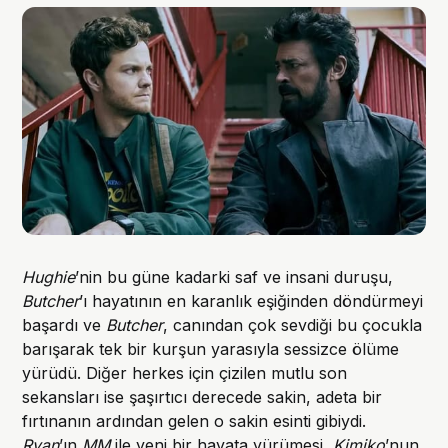
Hughie
’nin bu güne kadarki saf ve insani duruşu,
Butcher
’ı hayatının en karanlık eşiğinden döndürmeyi
başardı ve
Butcher
, canından çok sevdiği bu çocukla
barışarak tek bir kurşun yarasıyla sessizce ölüme
yürüdü. Diğer herkes için çizilen mutlu son
sekansları ise şaşırtıcı derecede sakin, adeta bir
fırtınanın ardından gelen o sakin esinti gibiydi.
Ryan
’ın
MM
ile yeni bir hayata yürümesi,
Kimiko
’nun