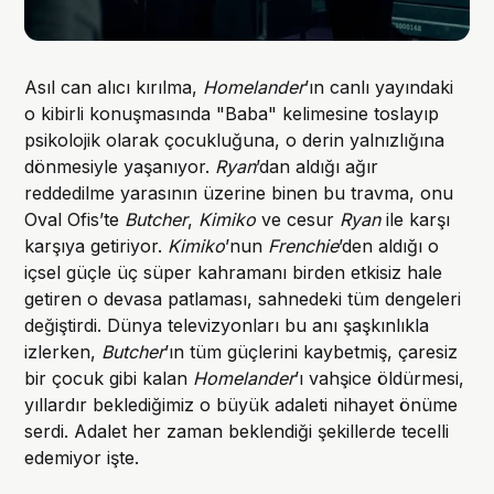
Asıl can alıcı kırılma,
Homelander
’ın canlı yayındaki
o kibirli konuşmasında "Baba" kelimesine toslayıp
psikolojik olarak çocukluğuna, o derin yalnızlığına
dönmesiyle yaşanıyor.
Ryan
’dan aldığı ağır
reddedilme yarasının üzerine binen bu travma, onu
Oval Ofis’te
Butcher
,
Kimiko
ve cesur
Ryan
ile karşı
karşıya getiriyor.
Kimiko
’nun
Frenchie
’den aldığı o
içsel güçle üç süper kahramanı birden etkisiz hale
getiren o devasa patlaması, sahnedeki tüm dengeleri
değiştirdi. Dünya televizyonları bu anı şaşkınlıkla
izlerken,
Butcher
’ın tüm güçlerini kaybetmiş, çaresiz
bir çocuk gibi kalan
Homelander
’ı vahşice öldürmesi,
yıllardır beklediğimiz o büyük adaleti nihayet önüme
serdi. Adalet her zaman beklendiği şekillerde tecelli
edemiyor işte.