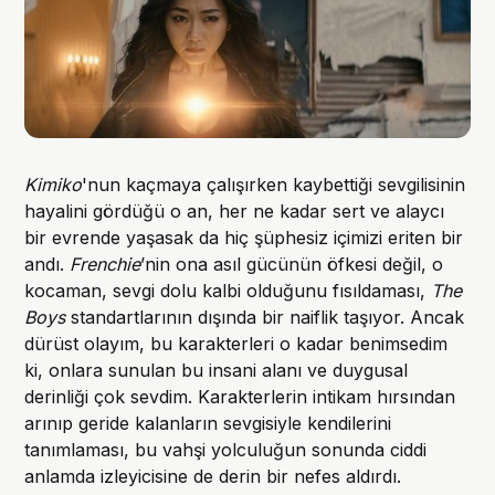
Kimiko
'nun kaçmaya çalışırken kaybettiği sevgilisinin
hayalini gördüğü o an, her ne kadar sert ve alaycı
bir evrende yaşasak da hiç şüphesiz içimizi eriten bir
andı.
Frenchie
’nin ona asıl gücünün öfkesi değil, o
kocaman, sevgi dolu kalbi olduğunu fısıldaması,
The
Boys
standartlarının dışında bir naiflik taşıyor. Ancak
dürüst olayım, bu karakterleri o kadar benimsedim
ki, onlara sunulan bu insani alanı ve duygusal
derinliği çok sevdim. Karakterlerin intikam hırsından
arınıp geride kalanların sevgisiyle kendilerini
tanımlaması, bu vahşi yolculuğun sonunda ciddi
anlamda izleyicisine de derin bir nefes aldırdı.