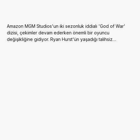
Amazon MGM Studios'un iki sezonluk iddialı 'God of War'
dizisi, çekimler devam ederken önemli bir oyuncu
değişikliğine gidiyor. Ryan Hurst'ün yaşadığı talihsiz
sakatlığın ardından 'Kratos' rolü için Dave Bautista ile
görüşmeler sürüyor.