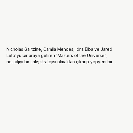
Nicholas Galitzine, Camila Mendes, Idris Elba ve Jared
Leto'yu bir araya getiren 'Masters of the Universe',
nostaljiyi bir satış stratejisi olmaktan çıkarıp yepyeni bir
kuşağı daha içine alan eğlenceli ve özgüvenli bir fantastik
maceraya dönüştürüyor.