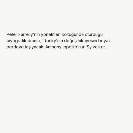
Peter Farrelly’nin yönetmen koltuğunda oturduğu
biyografik drama, 'Rocky’nin doğuş hikâyesini beyaz
perdeye taşıyacak. Anthony Ippolito’nun Sylvester
Stallone’yi canlandırdığı film, kasım ayında vizyona giriyor.