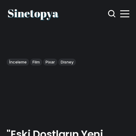
İnceleme
Film
Pixar
Disney
"Eski Dostların Yeni