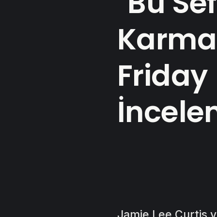
"Bu Se
Karmaş
Friday 
İncele
Jamie Lee Curtis v