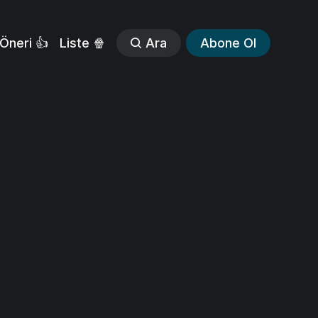
Öneri 👍
Liste 🍿
Ara
Abone Ol