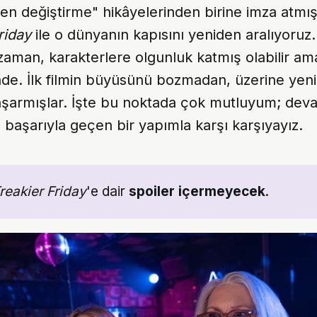
den değiştirme" hikâyelerinden birine imza atmış
riday
ile o dünyanın kapısını yeniden aralıyoruz
man, karakterlere olgunluk katmış olabilir ama 
inde. İlk filmin büyüsünü bozmadan, üzerine yeni
aşarmışlar. İşte bu noktada çok mutluyum; devam
ı başarıyla geçen bir yapımla karşı karşıyayız.
reakier Friday
'e dair
spoiler içermeyecek
.