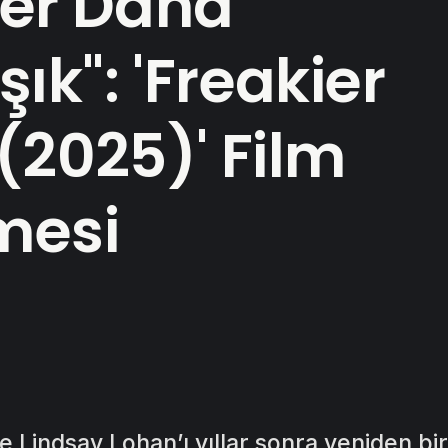
fer Daha
ık": 'Freakier
(2025)' Film
mesi
e Lindsay Lohan’ı yıllar sonra yeniden bi