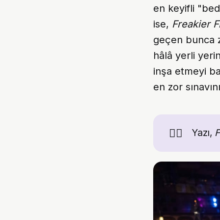
en keyifli "be
ise,
Freakier F
geçen bunca za
hâlâ yerli yer
inşa etmeyi b
en zor sınavın
👯‍♀️
Yazı,
F