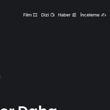
Film 🎞️
Dizi 📺
Haber 📰
İnceleme ✍️