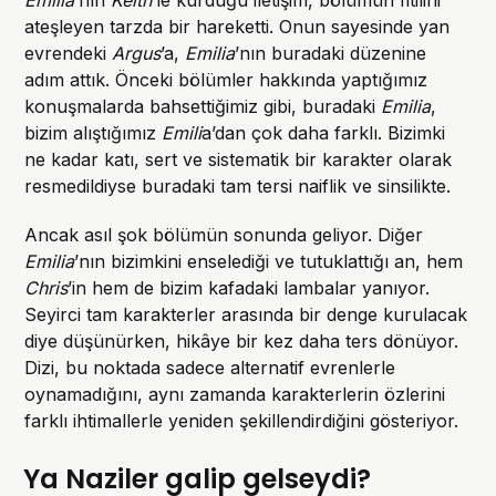
ateşleyen tarzda bir hareketti. Onun sayesinde yan
evrendeki
Argus
’a,
Emilia
’nın buradaki düzenine
adım attık. Önceki bölümler hakkında yaptığımız
konuşmalarda bahsettiğimiz gibi, buradaki
Emilia
,
bizim alıştığımız
Emili
a’dan çok daha farklı. Bizimki
ne kadar katı, sert ve sistematik bir karakter olarak
resmedildiyse buradaki tam tersi naiflik ve sinsilikte.
Ancak asıl şok bölümün sonunda geliyor. Diğer
Emilia
’nın bizimkini enselediği ve tutuklattığı an, hem
Chris
’in hem de bizim kafadaki lambalar yanıyor.
Seyirci tam karakterler arasında bir denge kurulacak
diye düşünürken, hikâye bir kez daha ters dönüyor.
Dizi, bu noktada sadece alternatif evrenlerle
oynamadığını, aynı zamanda karakterlerin özlerini
farklı ihtimallerle yeniden şekillendirdiğini gösteriyor.
Ya Naziler galip gelseydi?