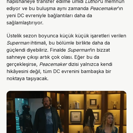
hapishaneye transfer edilme ümidi
Luthor
’u memnun
ediyor ve bu buluşma aynı zamanda
Peacemaker
’ın
yeni DC evreniyle bağlantıları daha da
sağlamlaştırıyor.
Üstelik sezon boyunca küçük küçük işaretleri verilen
Superman
ihtimali, bu bölümle birlikte daha da
güçlendi diyebiliriz. Finalde
Superman
’in bizzat
sahneye çıkışı artık çok olası. Eğer bu da
gerçekleşirse,
Peacemaker
dizisi yalnızca kendi
hikâyesini değil, tüm DC evrenini bambaşka bir
noktaya taşıyacak.