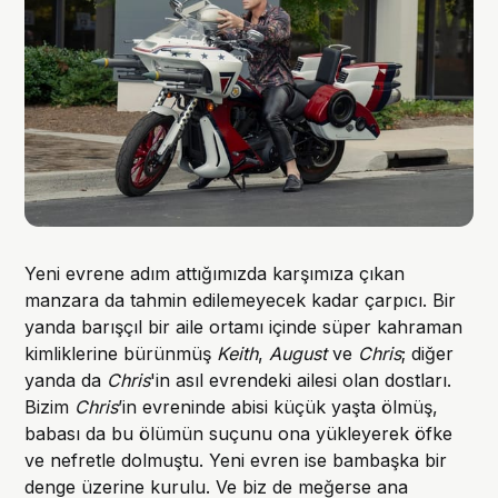
Yeni evrene adım attığımızda karşımıza çıkan
manzara da tahmin edilemeyecek kadar çarpıcı. Bir
yanda barışçıl bir aile ortamı içinde süper kahraman
kimliklerine bürünmüş
Keith
,
August
ve
Chris
; diğer
yanda da
Chris
'in asıl evrendeki ailesi olan dostları.
Bizim
Chris
’in evreninde abisi küçük yaşta ölmüş,
babası da bu ölümün suçunu ona yükleyerek öfke
ve nefretle dolmuştu. Yeni evren ise bambaşka bir
denge üzerine kurulu. Ve biz de meğerse ana