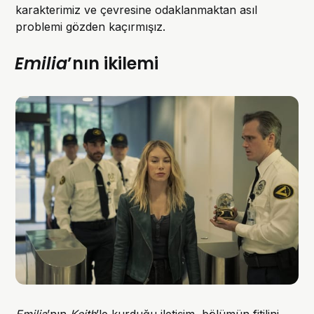
karakterimiz ve çevresine odaklanmaktan asıl
problemi gözden kaçırmışız.
Emilia
’nın ikilemi
Emilia
’nın
Keith
’le kurduğu iletişim, bölümün fitilini