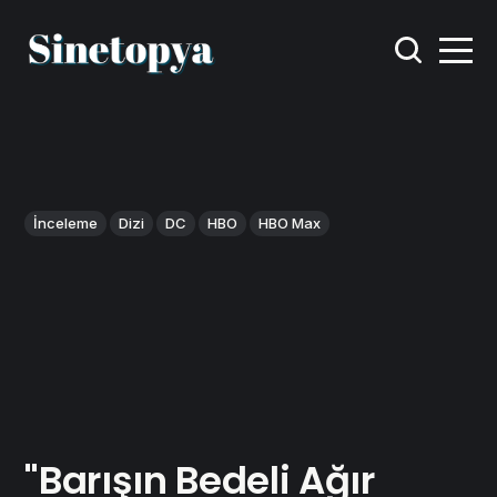
İnceleme
Dizi
DC
HBO
HBO Max
"Barışın Bedeli Ağır