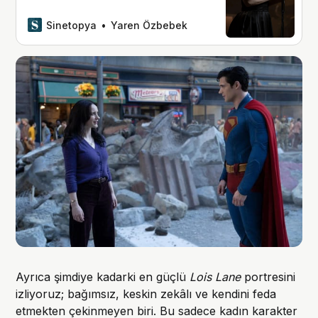
‘The Marvelous Mrs. Maisel’,
1950’lerde komedyen olmaya çalışan
Sinetopya
Yaren Özbebek
‘Miriam Maisel’ın macera dolu hayatına
odaklanan muhteşem bir dönem dizisi.
Ayrıca şimdiye kadarki en güçlü
Lois Lane
portresini
izliyoruz; bağımsız, keskin zekâlı ve kendini feda
etmekten çekinmeyen biri. Bu sadece kadın karakter