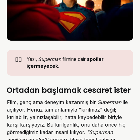
🦸‍♂️
Yazı,
Superman
filmine dair
 spoiler 
içermeyecek
.
Ortadan başlamak cesaret ister
Film, genç ama deneyim kazanmış bir
Superman
ile
açılıyor. Henüz tam anlamıyla "kırılmaz" değil;
kırılabilir, yalnızlaşabilir, hatta kaybedebilir biriyle
karşı karşıyayız. Bu kırılganlık, onu daha önce hiç
görmediğimiz kadar insani kılıyor.
"Superman
yenilirse ne olur?"
sorusu, filmin temel çatısını