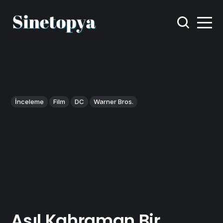
İnceleme
Film
DC
Warner Bros.
Asıl Kahraman Bir