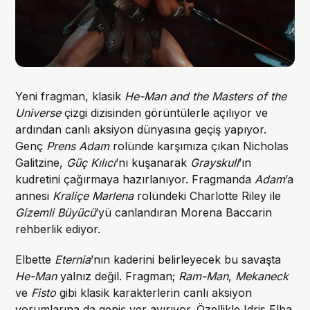
Yeni fragman, klasik
He-Man and the Masters of the
Universe
çizgi dizisinden görüntülerle açılıyor ve
ardından canlı aksiyon dünyasına geçiş yapıyor.
Genç
Prens Adam
rolünde karşımıza çıkan Nicholas
Galitzine,
Güç Kılıcı
’nı kuşanarak
Grayskull
’ın
kudretini çağırmaya hazırlanıyor. Fragmanda
Adam
’a
annesi
Kraliçe Marlena
rolündeki Charlotte Riley ile
Gizemli Büyücü
’yü canlandıran Morena Baccarin
rehberlik ediyor.
Elbette
Eternia
’nın kaderini belirleyecek bu savaşta
He-Man
yalnız değil. Fragman;
Ram-Man
,
Mekaneck
ve
Fisto
gibi klasik karakterlerin canlı aksiyon
yorumlarına da geniş yer ayırıyor. Özellikle Idris Elba