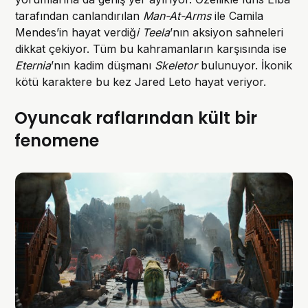
tarafından canlandırılan
Man-At-Arms
ile Camila
Mendes’in hayat verdiğ
i Teela
’nın aksiyon sahneleri
dikkat çekiyor. Tüm bu kahramanların karşısında ise
Eternia
’nın kadim düşmanı
Skeletor
bulunuyor. İkonik
kötü karaktere bu kez Jared Leto hayat veriyor.
Oyuncak raflarından kült bir
fenomene