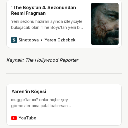
’The Boys’un 4. Sezonundan
Resmi Fragman
Yeni sezonu haziran ayında izleyiciyle
buluşacak olan ’The Boys’tan yeni bir
fragman yayınlandı.
Sinetopya
Yaren Özbebek
Kaynak:
The Hollywood Reporter
Yaren’in Köşesi
muggle’lar mı? onlar hiçbir şey
görmezler ama çatal batırırsan
hissederler. merhaba, ben Yaren.
çocukluğumdan beri tutkunu olduğum
YouTube
fantastik dünyalara, filmlere, kitaplara,