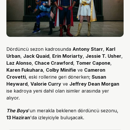
Dördüncü sezon kadrosunda
Antony Starr
,
Karl
Urban
,
Jack Quaid
,
Erin Moriarty
,
Jessie T. Usher
,
Laz Alonso
,
Chace Crawford
,
Tomer Capone
,
Karen Fukuhara
,
Colby Minifie
ve
Cameron
Crovetti
, eski rollerine geri dönerken;
Susan
Heyward
,
Valorie Curry
ve
Jeffrey Dean Morgan
ise kadroya yeni dahil olan isimler arasında yer
alıyor.
The Boys
'un merakla beklenen dördüncü sezonu,
13 Haziran
'da izleyiciyle buluşacak.