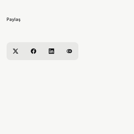
dizilere ve çizgi romanlara dair
videolar yapıyorum. ben bu videoları
yaparken çok eğleniyorum, eğer siz
Paylaş
de bana eşlik etmek isterseniz,
kanalımı takip edebilirsiniz :)