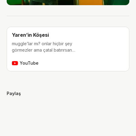
Yaren’in Köşesi
muggle’lar mı? onlar hiçbir şey
görmezler ama çatal batırırsan
hissederler. merhaba, ben Yaren.
çocukluğumdan beri tutkunu olduğum
YouTube
fantastik dünyalara, filmlere, kitaplara,
dizilere ve çizgi romanlara dair
videolar yapıyorum. ben bu videoları
yaparken çok eğleniyorum, eğer siz
Paylaş
de bana eşlik etmek isterseniz,
kanalımı takip edebilirsiniz :)