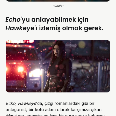
"Chafa"
Echo
'yu anlayabilmek için
Hawkeye
'ı izlemiş olmak gerek.
Echo
;
Hawkeye
'da, çizgi romanlardaki gibi bir
antagonist, bir kötü adam olarak karşımıza çıkan
Maya
'nın, annesini ve kısa bir süre sonra babasını