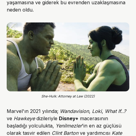
yaşamasına ve giderek bu evrenden uzaklaşmasına
neden oldu.
She-Hulk: Attorney at Law (2022)
Marvel'ın 2021 yılında;
Wandavision
,
Loki
,
What If..?
ve
Hawkeye
dizileriyle
Disney+
macerasının
başladığı yolculukta,
Yenilmezler
'in en az güçlüsü
olarak tasvir edilen
Clint Barton
ve yardımcısı
Kate