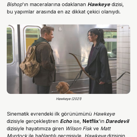
Bishop
'ın maceralarına odaklanan
Hawkeye
dizisi,
bu yapımlar arasında en az dikkat çekici olanıydı.
Hawkeye (2021)
Sinematik evrendeki ilk görünümünü
Hawkeye
dizisiyle gerçekleştiren
Echo
ise,
Netflix
'in
Daredevil
dizisiyle hayatımıza giren
Wilson Fisk
ve
Matt
Murdock
ile bağlantılı geçmişiyle,
Hawkeye
dizisinin