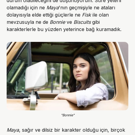
durum olabileceğini de düşünüyorum. Süre yeterli
olamadığı için ne
Maya
'nın geçmişiyle ne ataları
dolayısıyla elde ettiği güçlerle ne
Fisk
ile olan
mevzusuyla ne de
Bonnie
ve
Biscuits
gibi
karakterlerle bu yüzden yeterince bağ kuramadık.
"Bonnie"
Maya
, sağır ve dilsiz bir karakter olduğu için, birçok