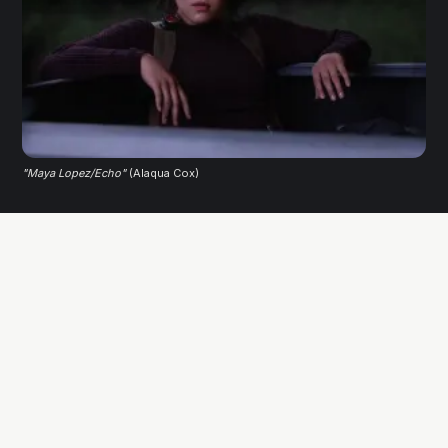
"Maya Lopez/Echo"
(Alaqua Cox)