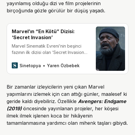
yayınlamış olduğu dizi ve film projelerinin
birçoğunda gözle görülür bir düşüş yaşadı.
Marvel’ın “En Kötü” Dizisi:
‘Secret Invasion’
Marvel Sinematik Evreni’nin beşinci
fazının ilk dizisi olan ‘Secret Invasion’,
iddialı konusuna ve yıldızlarla dolu
kadrosuna rağmen, seyircinin
Sinetopya
Yaren Özbebek
beklentisini karşılayamayarak Rotten
Tomatoes’da en düşük puan alan
Disney-Marvel dizisi oldu.
Bir zamanlar izleyicilerin yeni çıkan Marvel
yapımlarını izlemek için can attığı günler, maalesef ki
geride kaldı diyebiliriz. Özellikle
Avengers:
Endgame
(2019)
öncesinde yayınlanan projeler, her köşesi
ilmek ilmek işlenen koca bir hikâyenin
tamamlanmasına yardımcı olan mihenk taşları gibiydi.