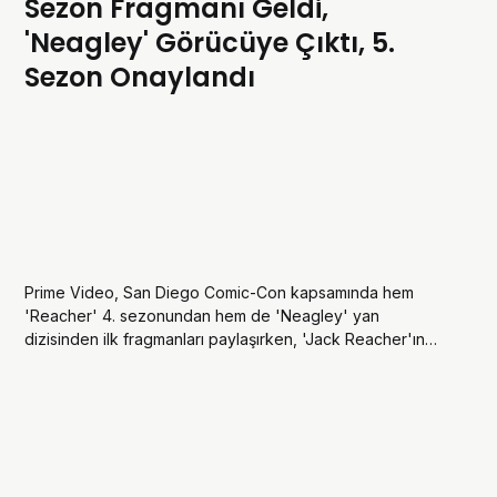
Sezon Fragmanı Geldi,
'Neagley' Görücüye Çıktı, 5.
Sezon Onaylandı
Prime Video, San Diego Comic-Con kapsamında hem
'Reacher' 4. sezonundan hem de 'Neagley' yan
dizisinden ilk fragmanları paylaşırken, 'Jack Reacher'ın
macerasının 5. sezonla da devam edeceğini resmen
duyurdu.