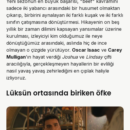
Yeni sezonun en büyük başarısı, "beef" kavramını
sadece iki yabancı arasındaki bir husumet olmaktan
çıkarıp, birbirini aynalayan iki farklı kuşak ve iki farklı
sınıfın çatışmasına dönüştürmesi. Hikayenin on beş
yıllık bir zaman dilimini kapsayan yansımalar üzerine
kurulması, izleyiciyi kim olduğumuz ile neye
dönüştüğümüz arasındaki, aslında hiç de ince
olmayan o çizgide yürütüyor.
Oscar Isaac
ve
Carey
Mulligan
’ın hayat verdiği
Joshua
ve
Lindsay
çifti
aracılığıyla, gerçekleşmeyen hayallerin bir evliliği
nasıl yavaş yavaş zehirlediğini en çıplak haliyle
izliyoruz.
Lüksün ortasında biriken öfke