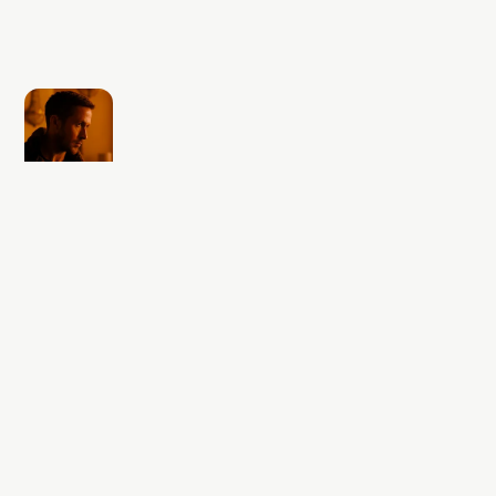
Sonraki içerik
'Blade Runner' Evreni Geri
Dönüyor: 2027’de Yeni Bir
Siberpunk Deneyimi Başlıyor