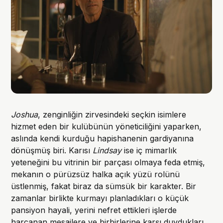
Joshua
, zenginliğin zirvesindeki seçkin isimlere
hizmet eden bir kulübünün yöneticiliğini yaparken,
aslında kendi kurduğu hapishanenin gardiyanına
dönüşmüş biri. Karısı
Lindsay
ise iç mimarlık
yeteneğini bu vitrinin bir parçası olmaya feda etmiş,
mekanın o pürüzsüz halka açık yüzü rolünü
üstlenmiş, fakat biraz da sümsük bir karakter. Bir
zamanlar birlikte kurmayı planladıkları o küçük
pansiyon hayali, yerini nefret ettikleri işlerde
harcanan mesailere ve birbirlerine karşı duydukları