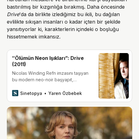
bastırılmış bir kızgınlığa bırakmış. Daha öncesinde
Drive
'da da birlikte izlediğimiz bu ikili, bu dağılan
evlilikte sıkışan insanları o kadar içten bir şekilde
yansıtıyorlar ki, karakterlerin içindeki o boşluğu
hissetmemek imkansız.
″Ölümün Neon Işıkları”: Drive
(2011)
Nicolas Winding Refn imzasını taşıyan
bu modern neo-noir başyapıt,
synthwave müziğin hipnotize edici
atmosferi ve Ryan Gosling’in
Sinetopya
Yaren Özbebek
büyüleyici performansıyla, sinemada
yalnızlık temasını zamansız bir
estetikle yeniden yoğuruyor.