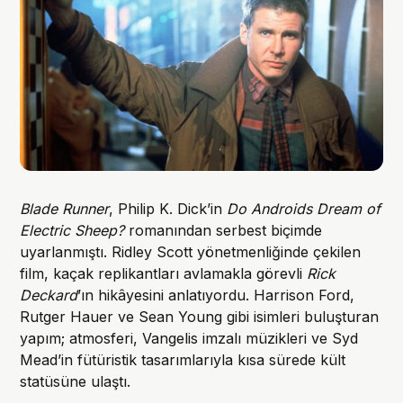
Blade Runner
, Philip K. Dick’in
Do Androids Dream of
Electric Sheep?
romanından serbest biçimde
uyarlanmıştı. Ridley Scott yönetmenliğinde çekilen
film, kaçak replikantları avlamakla görevli
Rick
Deckard
’ın hikâyesini anlatıyordu. Harrison Ford,
Rutger Hauer ve Sean Young gibi isimleri buluşturan
yapım; atmosferi, Vangelis imzalı müzikleri ve Syd
Mead’in fütüristik tasarımlarıyla kısa sürede kült
statüsüne ulaştı.