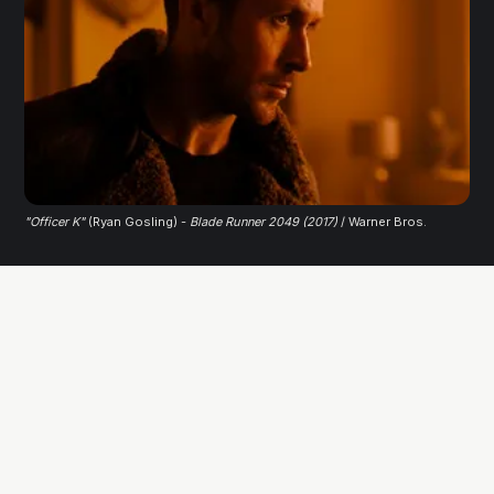
"Officer K"
 (Ryan Gosling) - 
Blade Runner 2049 (2017)
 / Warner Bros.