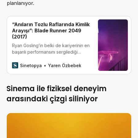
planlanıyor.
“Anıların Tozlu Raflarında Kimlik
Arayışı”: Blade Runner 2049
(2017)
Ryan Gosling’in belki de kariyerinin en
başarılı performansını sergilediği
‘Blade Runner 2049’; geçmişin
gölgesinde, geleceğin neon ışıklı
Sinetopya
Yaren Özbebek
yalnızlığında ait olduğu yeri arayan bir
modern zaman draması.
Sinema ile fiziksel deneyim
arasındaki çizgi siliniyor