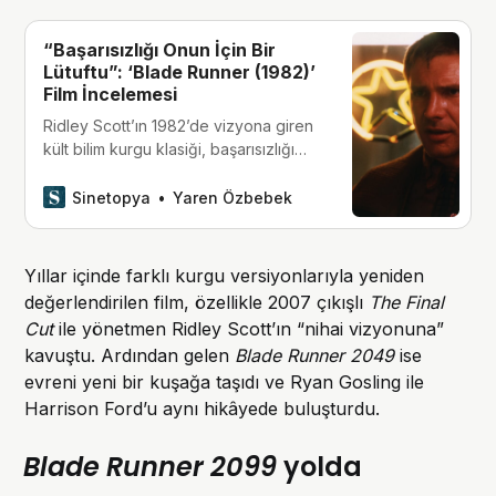
“Başarısızlığı Onun İçin Bir
Lütuftu”: ‘Blade Runner (1982)’
Film İncelemesi
Ridley Scott’ın 1982’de vizyona giren
kült bilim kurgu klasiği, başarısızlığı
sayesinde ölümsüzleşti.
Sinetopya
Yaren Özbebek
Yıllar içinde farklı kurgu versiyonlarıyla yeniden
değerlendirilen film, özellikle 2007 çıkışlı
The Final
Cut
ile yönetmen Ridley Scott’ın “nihai vizyonuna”
kavuştu. Ardından gelen
Blade Runner 2049
ise
evreni yeni bir kuşağa taşıdı ve Ryan Gosling ile
Harrison Ford’u aynı hikâyede buluşturdu.
Blade Runner 2099
yolda