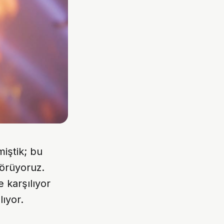
miştik; bu
görüyoruz.
 karşılıyor
ıyor.