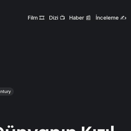
Film 🎞️
Dizi 📺
Haber 📰
İnceleme ✍️
ntury