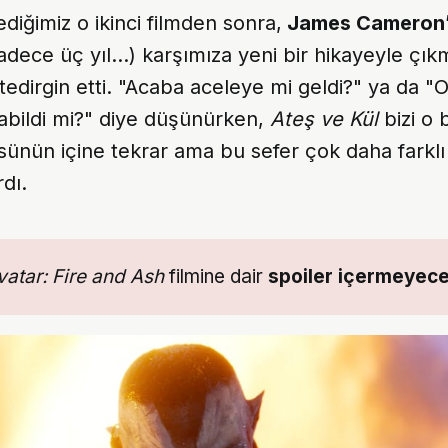
ediğimiz o ikinci filmden sonra,
James Cameron
adece üç yıl...) karşımıza yeni bir hikayeyle çık
 tedirgin etti. "Acaba aceleye mi geldi?" ya da "
yabildi mi?" diye düşünürken,
Ateş ve Kül
bizi o b
ünün içine tekrar ama bu sefer çok daha farklı
dı.
vatar: Fire and Ash
filmine dair
spoiler içermeyec