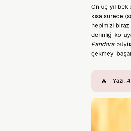
On üç yıl bekl
kısa sürede (s
hepimizi biraz
derinliği koru
Pandora
büyüs
çekmeyi başar
🔥
Yazı,
A