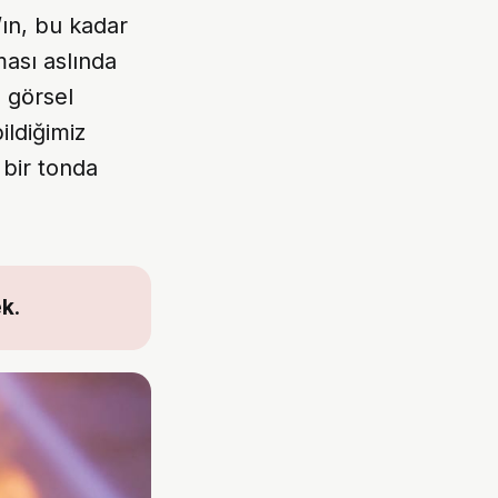
’ın, bu kadar
ması aslında
O görsel
ildiğimiz
 bir tonda
ek
.