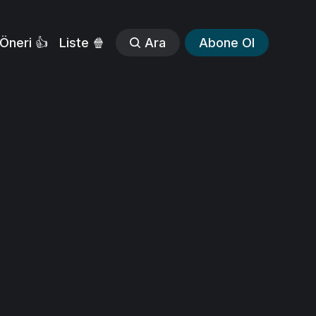
Öneri 👍
Liste 🍿
Ara
Abone Ol