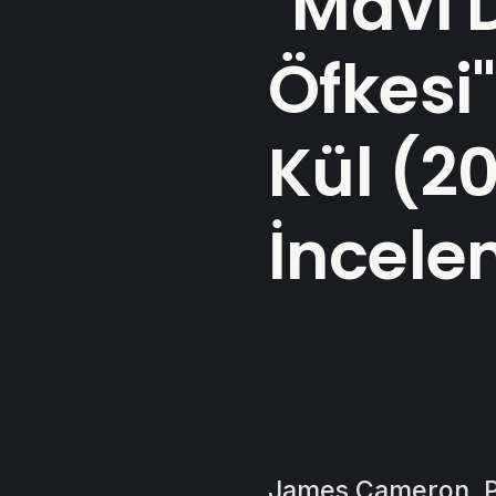
"Mavi 
Öfkesi"
Kül (20
İncele
James Cameron, Pa