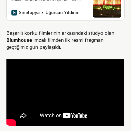
Nights at Freddy’s’in film uyarlaması,
27 Ekim’de izleyiciyle buluşacak.
Sinetopya
Uğurcan Yıldırım
Başarılı korku filmlerinin arkasındaki stüdyo olan
Blumhouse
imzalı filmden ilk resmi fragman
geçtiğimiz gün paylaşıldı.