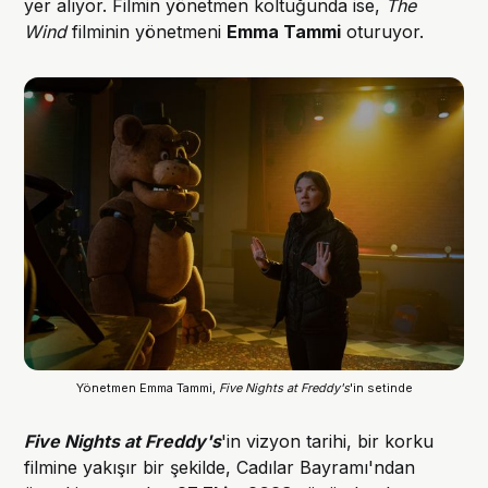
yer alıyor. Filmin yönetmen koltuğunda ise,
The
Wind
filminin yönetmeni
Emma Tammi
oturuyor.
Yönetmen Emma Tammi,
Five Nights at Freddy's
'in setinde
Five Nights at Freddy's
'in vizyon tarihi, bir korku
filmine yakışır bir şekilde, Cadılar Bayramı'ndan