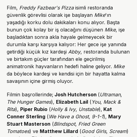
Film,
Freddy Fazbear's Pizza
isimli restoranda
güvenlik görevlisi olarak işe başlayan
Mike
'ın
yaşadığı korku dolu dakikaları konu alıyor. Başta
bunun çok kolay bir iş olacağını düşünen
Mike
, işe
başladıktan sonra akla hayale gelmeyecek bir
durumla karşı karşıya kalıyor: Her gece işe yanında
getirdiği küçük kız kardeşi
Abby
, restoranda bulunan
ve birtakım güçler tarafından ele geçirilmiş
animatronik hayvanların hedefi haline geliyor.
Mike
da böylece kardeşi ve kendisi için bir hayatta kalma
savaşının içine girmiş oluyor.
Filmin başrollerinde;
Josh Hutcherson
(
Ultraman
,
The Hunger Games
),
Elizabeth Lail
(
You
,
Mack &
Rita
),
Piper Rubio
(
Holly & Ivy
,
Unstable
),
Kat
Conner Sterling
(
We Have a Ghost
,
9-1-1
),
Mary
Stuart Masterson
(
Blindspot
,
Fried Green
Tomatoes
) ve
Matthew Lillard
(
Good Girls
,
Scream
)