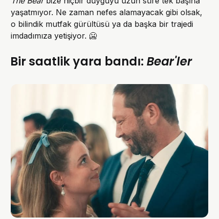
The Bear
bize hiçbir duyguyu uzun süre tek başına
yaşatmıyor. Ne zaman nefes alamayacak gibi olsak,
o bilindik mutfak gürültüsü ya da başka bir trajedi
imdadımıza yetişiyor. 🥶
Bir saatlik yara bandı:
Bear'ler