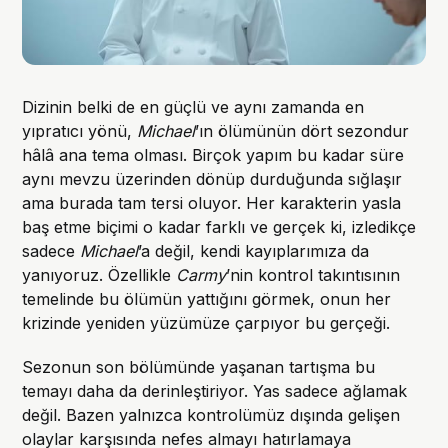
Dizinin belki de en güçlü ve aynı zamanda en
yıpratıcı yönü,
Michael
’ın ölümünün dört sezondur
hâlâ ana tema olması. Birçok yapım bu kadar süre
aynı mevzu üzerinden dönüp durduğunda sığlaşır
ama burada tam tersi oluyor. Her karakterin yasla
baş etme biçimi o kadar farklı ve gerçek ki, izledikçe
sadece
Michael
’a değil, kendi kayıplarımıza da
yanıyoruz. Özellikle
Carmy
’nin kontrol takıntısının
temelinde bu ölümün yattığını görmek, onun her
krizinde yeniden yüzümüze çarpıyor bu gerçeği.
Sezonun son bölümünde yaşanan tartışma bu
temayı daha da derinleştiriyor. Yas sadece ağlamak
değil. Bazen yalnızca kontrolümüz dışında gelişen
olaylar karşısında nefes almayı hatırlamaya