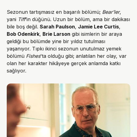
Sezonun tartışmasız en başarılı bölümü;
Bear’ler
,
yani
Tiff
’in düğünü. Uzun bir bölüm, ama bir dakikası
bile boş değil.
Sarah Paulson
,
Jamie Lee Curtis
,
Bob Odenkirk
,
Brie Larson
gibi isimlerin bir araya
geldiği bu bölümde yine bir yıldız tutulması
yaşanıyor. Tıpkı ikinci sezonun unutulmaz yemek
bölümü
Fishes
'ta olduğu gibi; anlatılan her olay, var
olan her karakter hikâyeye gerçek anlamda katkı
sağlıyor.