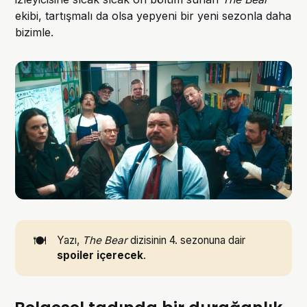
ekibi, tartışmalı da olsa yepyeni bir yeni sezonla daha
bizimle.
🍽️
Yazı,
The Bear
dizisinin 4. sezonuna dair
spoiler
içerecek
.