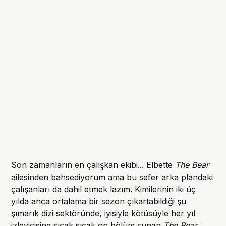
Son zamanların en çalışkan ekibi... Elbette
The Bear
ailesinden bahsediyorum ama bu sefer arka plandaki
çalışanları da dahil etmek lazım. Kimilerinin iki üç
yılda anca ortalama bir sezon çıkartabildiği şu
şımarık dizi sektöründe, iyisiyle kötüsüyle her yıl
izleyicisine sıcak sıcak on bölüm sunan
The Bear