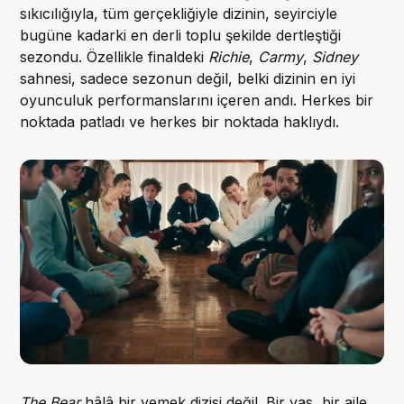
sıkıcılığıyla, tüm gerçekliğiyle dizinin, seyirciyle
bugüne kadarki en derli toplu şekilde dertleştiği
sezondu. Özellikle finaldeki
Richie
,
Carmy
,
Sidney
sahnesi, sadece sezonun değil, belki dizinin en iyi
oyunculuk performanslarını içeren andı. Herkes bir
noktada patladı ve herkes bir noktada haklıydı.
The Bear
hâlâ bir yemek dizisi değil. Bir yas, bir aile,