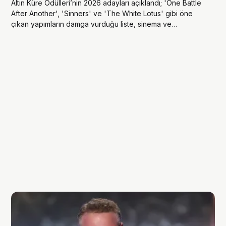
Altın Küre Ödülleri’nin 2026 adayları açıklandı; 'One Battle
After Another', 'Sinners' ve 'The White Lotus' gibi öne
çıkan yapımların damga vurduğu liste, sinema ve
televizyon dünyasında heyecan dolu bir yarışın başladığını
müjdeliyor.