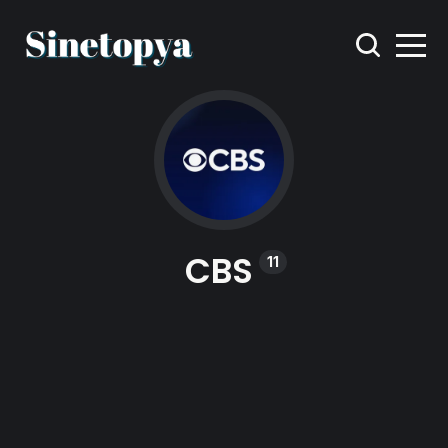
CBS
11