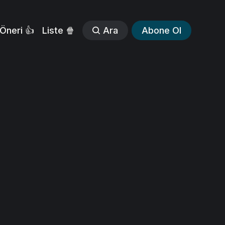
Öneri 👍
Liste 🍿
Ara
Abone Ol