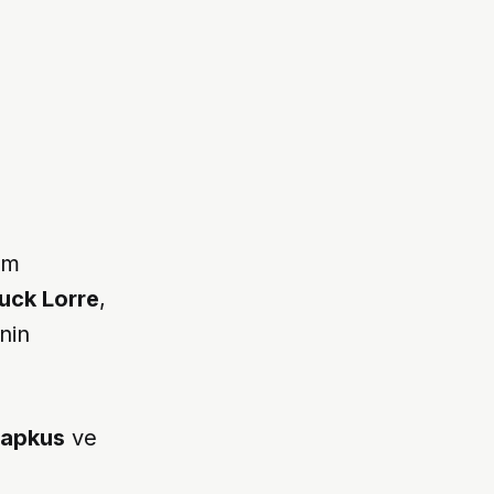
ım
uck Lorre
,
nin
Lapkus
ve