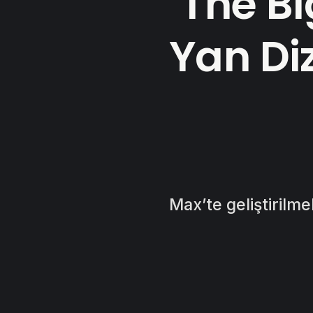
‘The B
Yan Diz
Max’te geliştirilmek