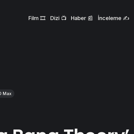
Film 🎞️
Dizi 📺
Haber 📰
İnceleme ✍️
O Max