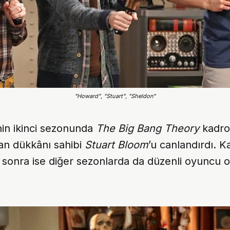
"Howard"
, 
"Stuart"
, 
"Sheldon"
nin ikinci sezonunda
The Big Bang Theory
kadro
an dükkânı sahibi
Stuart Bloom
’u canlandırdı. K
 sonra ise diğer sezonlarda da düzenli oyuncu