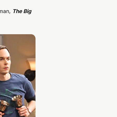
sman,
The Big