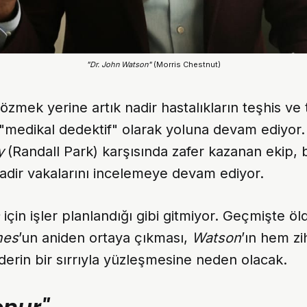
"Dr. John Watson"
 (Morris Chestnut)
çözmek yerine artık nadir hastalıkların teşhis ve
"medikal dedektif" olarak yoluna devam ediyor.
y
(Randall Park) karşısında zafer kazanan ekip,
adir vakalarını incelemeye devam ediyor.
için işler planlandığı gibi gitmiyor. Geçmişte ö
mes
’un aniden ortaya çıkması,
Watson
’ın hem z
k derin bir sırrıyla yüzleşmesine neden olacak.