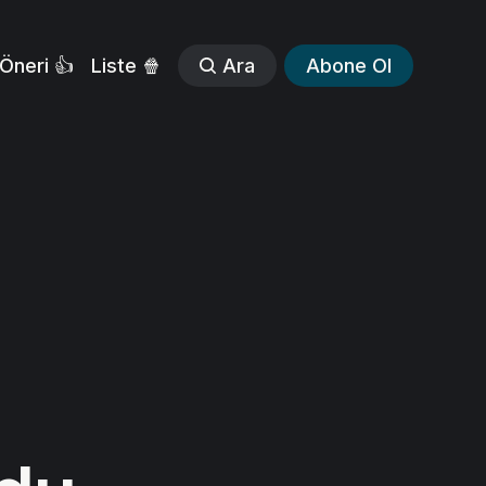
Öneri 👍
Liste 🍿
Ara
Abone Ol