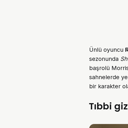
Ünlü oyuncu
sezonunda
Sh
başrolü Morris
sahnelerde ye
bir karakter o
Tıbbi gi