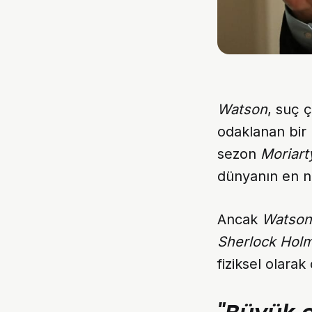
Watson
, suç 
odaklanan bir 
sezon
Moriart
dünyanın en n
Ancak
Watson
Sherlock Hol
fiziksel olara