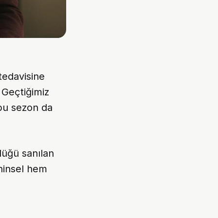
 tedavisine
 Geçtiğimiz
 bu sezon da
ldüğü sanılan
ihinsel hem