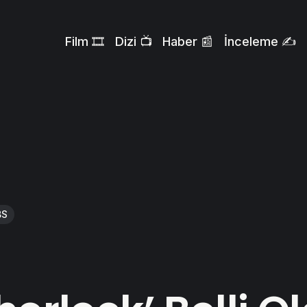
Film 🎞️
Dizi 📺
Haber 📰
İnceleme ✍️
BS