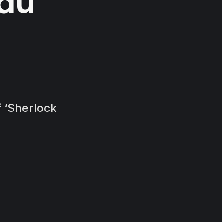
ldu
f ‘Sherlock