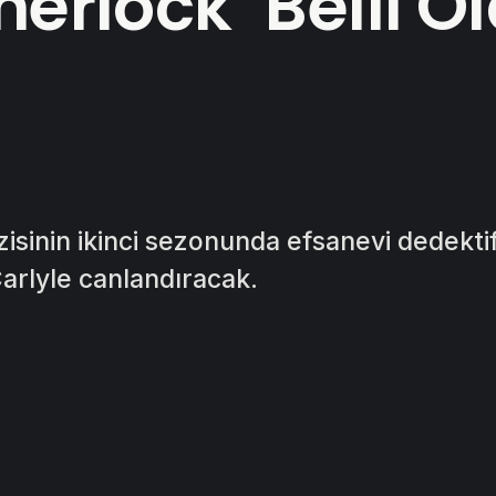
herlock’ Belli O
zisinin ikinci sezonunda efsanevi dedekti
arlyle canlandıracak.