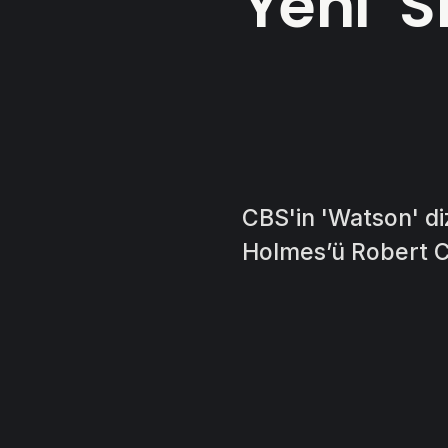
Yeni ‘S
CBS'in 'Watson' di
Holmes’ü Robert C