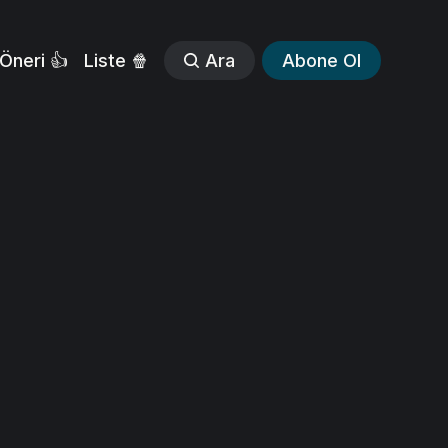
Öneri 👍
Liste 🍿
Ara
Abone Ol