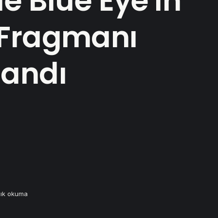
e Blue Eye'ın
 Fragmanı
andı
lık okuma