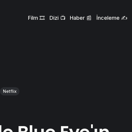
Film 🎞️
Dizi 📺
Haber 📰
İnceleme ✍️
Netflix