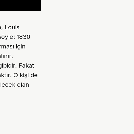
m, Louis
şöyle: 1830
rması için
ınır.
ibidir. Fakat
tır. O kişi de
ilecek olan