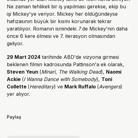
Ne zaman tehlikeli bir iş yapılması gerekse, ekip bu
işi Mickey'ye veriyor. Mickey her öldüğündeyse
hafızasının büyük bir kısmı korunarak tekrar
yaratılıyor. Romanın ismindeki
7
de Mickey'nin daha
önce 6 kere ölmesi ve 7. iterasyon olmasından
geliyor.
29 Mart 2024
tarihinde ABD'de vizyona girmesi
beklenen filmin kadrosunda Pattinson'a ek olarak,
Steven Yeun
(
Minari
,
The Walking Dead
),
Naomi
Ackie
(
I Wanna Dance with Somebody
),
Toni
Collette
(
Hereditary
) ve
Mark Ruffalo
(
Avengers
)
yer alıyor.
Paylaş