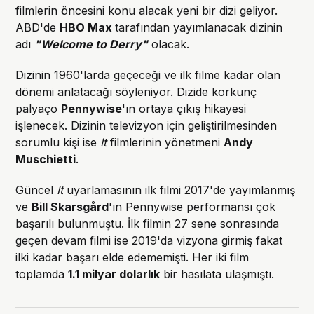
filmlerin öncesini konu alacak yeni bir dizi geliyor.
ABD'de
HBO Max
tarafından yayımlanacak dizinin
adı
"Welcome to Derry"
olacak.
Dizinin 1960'larda geçeceği ve ilk filme kadar olan
dönemi anlatacağı söyleniyor. Dizide korkunç
palyaço
Pennywise
'ın ortaya çıkış hikayesi
işlenecek. Dizinin televizyon için geliştirilmesinden
sorumlu kişi ise
It
filmlerinin yönetmeni
Andy
Muschietti
.
Güncel
It
uyarlamasının ilk filmi 2017'de yayımlanmış
ve
Bill Skarsgård
'ın Pennywise performansı çok
başarılı bulunmuştu. İlk filmin 27 sene sonrasında
geçen devam filmi ise 2019'da vizyona girmiş fakat
ilki kadar başarı elde edememişti. Her iki film
toplamda
1.1 milyar dolarlık
bir hasılata ulaşmıştı.