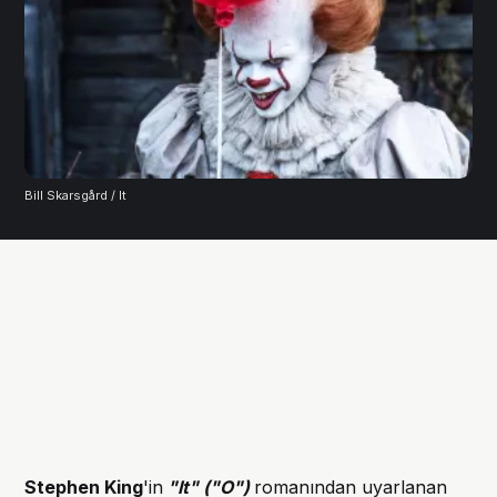
Bill Skarsgård / It
Stephen King
'in
"It" ("O")
romanından uyarlanan