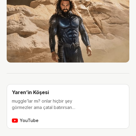
Yaren’in Köşesi
muggle’lar mı? onlar hiçbir şey
görmezler ama çatal batırırsan
hissederler. merhaba, ben Yaren.
çocukluğumdan beri tutkunu olduğum
YouTube
fantastik dünyalara, filmlere, kitaplara,
dizilere ve çizgi romanlara dair