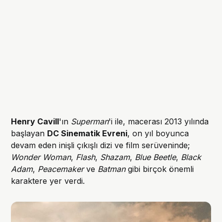
Henry Cavill
'ın
Superman
'i ile, macerası 2013 yılında
başlayan
DC Sinematik Evreni
, on yıl boyunca
devam eden inişli çıkışlı dizi ve film serüveninde;
Wonder Woman
,
Flash
,
Shazam
,
Blue
Beetle
,
Black
Adam
,
Peacemaker
ve
Batman
gibi birçok önemli
karaktere yer verdi.