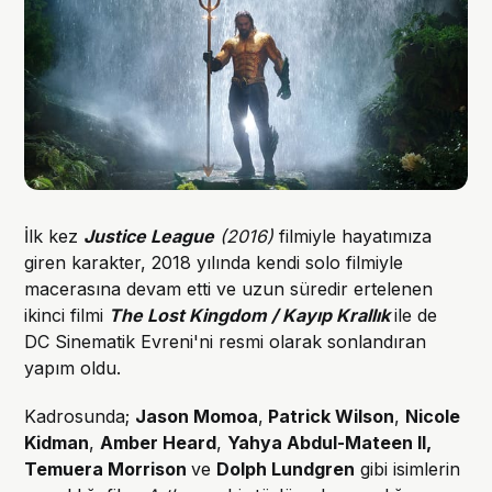
İlk kez
Justice League
(2016)
filmiyle hayatımıza
giren karakter, 2018 yılında kendi solo filmiyle
macerasına devam etti ve uzun süredir ertelenen
ikinci filmi
The Lost Kingdom / Kayıp Krallık
ile de
DC Sinematik Evreni'ni resmi olarak sonlandıran
yapım oldu.
Kadrosunda;
Jason Momoa
,
Patrick Wilson
,
Nicole
Kidman
,
Amber Heard
,
Yahya Abdul-Mateen II,
Temuera Morrison
ve
Dolph Lundgren
gibi isimlerin