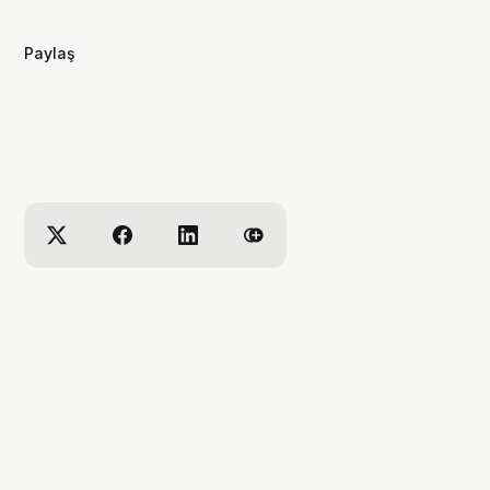
videolar yapıyorum. ben bu videoları
yaparken çok eğleniyorum, eğer siz
Paylaş
de bana eşlik etmek isterseniz,
kanalımı takip edebilirsiniz :)