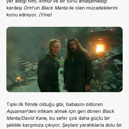
yer aldığı film;
Arthur
ve bir türlü anlaşamadığı
kardeşi
Orm
'un
Black Manta
ile olan mücadelelerini
konu ediniyor.
(Yine)
Tıpkı ilk filmde olduğu gibi, babasını öldüren
Aquaman
'den intikam almak için geri dönen
Black
Manta/David Kane
, bu sefer çok daha güçlü bir
şekilde karşımıza çıkıyor. Şeytani yaratıklarla dolu bir