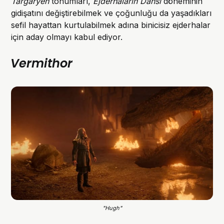
Targaryen
tohumları,
Ejderhaların Dansı
döneminin
gidişatını değiştirebilmek ve çoğunluğu da yaşadıkları
sefil hayattan kurtulabilmek adına binicisiz ejderhalar
için aday olmayı kabul ediyor.
Vermithor
"Hugh"