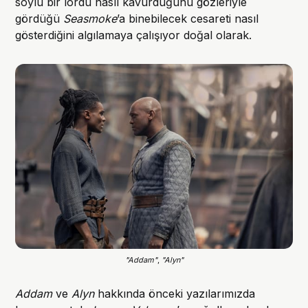
soylu bir lordu nasıl kavurduğunu gözleriyle
gördüğü
Seasmoke
’a binebilecek cesareti nasıl
gösterdiğini algılamaya çalışıyor doğal olarak.
"Addam"
, 
"Alyn"
Addam
ve
Alyn
hakkında önceki yazılarımızda