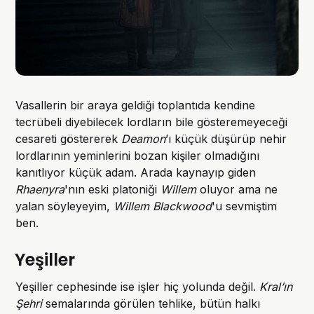
Vasallerin bir araya geldiği toplantıda kendine
tecrübeli diyebilecek lordların bile gösteremeyeceği
cesareti göstererek
Deamon
’ı küçük düşürüp nehir
lordlarının yeminlerini bozan kişiler olmadığını
kanıtlıyor küçük adam. Arada kaynayıp giden
Rhaenyra
'nın eski platoniği
Willem
oluyor ama ne
yalan söyleyeyim,
Willem Blackwood
'u sevmiştim
ben.
Yeşiller
Yeşiller cephesinde ise işler hiç yolunda değil.
Kral’ın
Şehri
semalarında görülen tehlike, bütün halkı