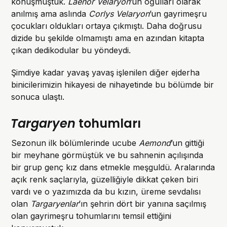
konuşmuştuk.
Laenor Velaryon
’un oğulları olarak
anılmış ama aslında
Corlys Velaryon
’un gayrimeşru
çocukları oldukları ortaya çıkmıştı. Daha doğrusu
dizide bu şekilde olmamıştı ama en azından kitapta
çıkan dedikodular bu yöndeydi.
Şimdiye kadar yavaş yavaş işlenilen diğer ejderha
binicilerimizin hikayesi de nihayetinde bu bölümde bir
sonuca ulaştı.
Targaryen
tohumları
Sezonun ilk bölümlerinde ucube
Aemond
’un gittiği
bir meyhane görmüştük ve bu sahnenin açılışında
bir grup genç kız dans etmekle meşguldü. Aralarında
açık renk saçlarıyla, güzelliğiyle dikkat çeken biri
vardı ve o yazımızda da bu kızın, üreme sevdalısı
olan
Targaryenlar
’ın şehrin dört bir yanına saçılmış
olan gayrimeşru tohumlarını temsil ettiğini