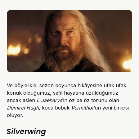
Ve böylelikle, sezon boyunca hikâyesine ufak ufak
konuk olduğumuz, sefil hayatına üzüldüğümüz
ancak aslen
I. Jaeharys
’in öz be öz torunu olan
Demirci
Hugh
, koca bebek
Vermithor
’un yeni binicisi
oluyor.
Silverwing