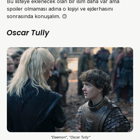
Bu listeye eklenecek olan bir isim daha var ama
spoiler olmaması adına o kişiyi ve ejderhasını
sonrasında konuşalım. 🙃
Oscar Tully
"Daemon"
, 
"Oscar Tully"