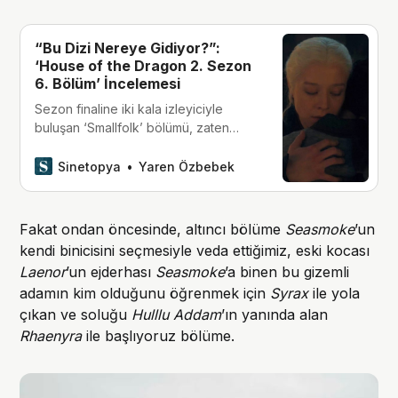
“Bu Dizi Nereye Gidiyor?”:
‘House of the Dragon 2. Sezon
6. Bölüm’ İncelemesi
Sezon finaline iki kala izleyiciyle
buluşan ‘Smallfolk’ bölümü, zaten
içerisine girmekte zorluk çekilen
‘House of the Dragon’ evrenini
Sinetopya
Yaren Özbebek
izleyiciden uzaklaştırmak adına atılmış
olan bir başka adım gibiydi.
Fakat ondan öncesinde, altıncı bölüme
Seasmoke
’un
kendi binicisini seçmesiyle veda ettiğimiz, eski kocası
Laenor
’un ejderhası
Seasmoke
’a binen bu gizemli
adamın kim olduğunu öğrenmek için
Syrax
ile yola
çıkan ve soluğu
Hulllu Addam
’ın yanında alan
Rhaenyra
ile başlıyoruz bölüme.