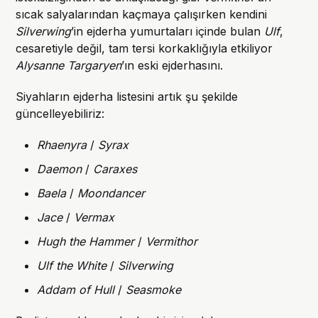
sıcak salyalarından kaçmaya çalışırken kendini
Silverwing
’in ejderha yumurtaları içinde bulan
Ulf
,
cesaretiyle değil, tam tersi korkaklığıyla etkiliyor
Alysanne Targaryen
’ın eski ejderhasını.
Siyahların ejderha listesini artık şu şekilde
güncelleyebiliriz:
Rhaenyra
/
Syrax
Daemon
/
Caraxes
Baela
/
Moondancer
Jace
/
Vermax
Hugh the Hammer
/
Vermithor
Ulf the White
/
Silverwing
Addam of Hull
/
Seasmoke