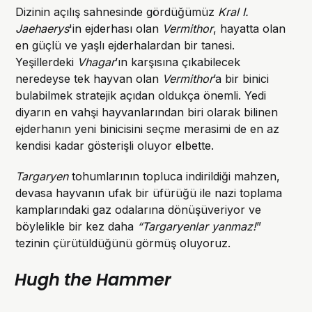
Dizinin açılış sahnesinde gördüğümüz
Kral I.
Jaehaerys
'in ejderhası olan
Vermithor
, hayatta olan
en güçlü ve yaşlı ejderhalardan bir tanesi.
Yeşillerdeki
Vhagar
’ın karşısına çıkabilecek
neredeyse tek hayvan olan
Vermithor
’a bir binici
bulabilmek stratejik açıdan oldukça önemli. Yedi
diyarın en vahşi hayvanlarından biri olarak bilinen
ejderhanın yeni binicisini seçme merasimi de en az
kendisi kadar gösterişli oluyor elbette.
Targaryen
tohumlarının topluca indirildiği mahzen,
devasa hayvanın ufak bir üfürüğü ile nazi toplama
kamplarındaki gaz odalarına dönüşüveriyor ve
böylelikle bir kez daha
“Targaryenlar yanmaz!
”
tezinin çürütüldüğünü görmüş oluyoruz.
Hugh the Hammer