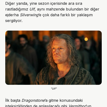
Diğer yanda, yine sezon içerisinde ara sıra
rastladığımız
Ulf
, aynı mahzende bulundan bir diğer
ejderha
Silverwing
’e çok daha farklı bir yaklaşım
sergiliyor.
"Ulf"
İlk başta
Dragonstone
’a gitme konusundaki
isteksizliğinden de anlaşılacağı gibi
Vermithor
’un