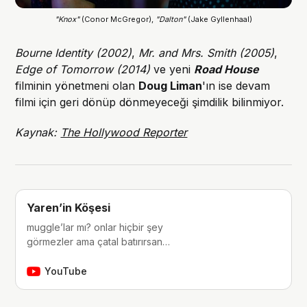
"Knox"
 (Conor McGregor), 
"Dalton"
 (Jake Gyllenhaal)
Bourne Identity (2002)
,
Mr. and Mrs. Smith (2005)
,
Edge of Tomorrow (2014)
ve yeni
Road House
filminin yönetmeni olan
Doug Liman
'ın ise devam
filmi için geri dönüp dönmeyeceği şimdilik bilinmiyor.
Kaynak:
The Hollywood Reporter
Yaren’in Köşesi
muggle’lar mı? onlar hiçbir şey
görmezler ama çatal batırırsan
hissederler. merhaba, ben Yaren.
çocukluğumdan beri tutkunu olduğum
YouTube
fantastik dünyalara, filmlere, kitaplara,
dizilere ve çizgi romanlara dair