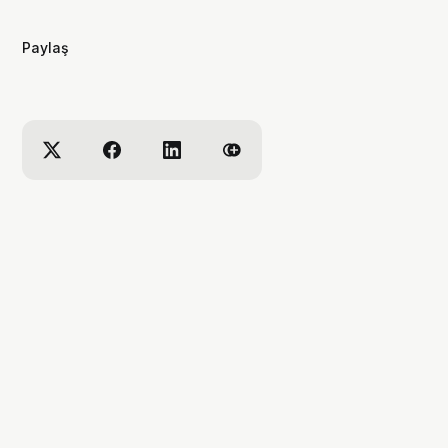
videolar yapıyorum. ben bu videoları
yaparken çok eğleniyorum, eğer siz
Paylaş
de bana eşlik etmek isterseniz,
kanalımı takip edebilirsiniz :)