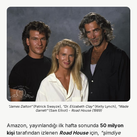
"James Dalton"
 (Patrick Swayze), 
"Dr. Elizabeth Clay"
 (Kelly Lynch), 
"Wade 
Garrett"
 (Sam Elliot) - 
Road House (1989)
Amazon, yayınlandığı ilk hafta sonunda
50 milyon
kişi
tarafından izlenen
Road House
için,
"şimdiye