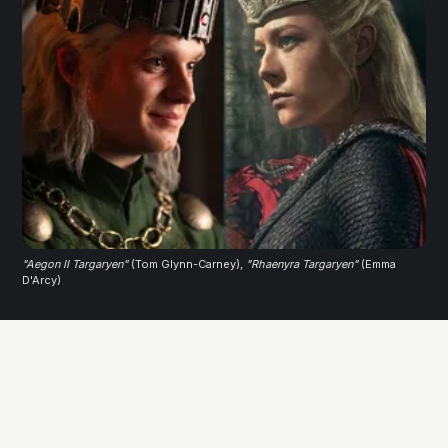
"Aegon II Targaryen"
(Tom Glynn-Carney), 
"Rhaenyra Targaryen"
 (Emma 
D'Arcy)