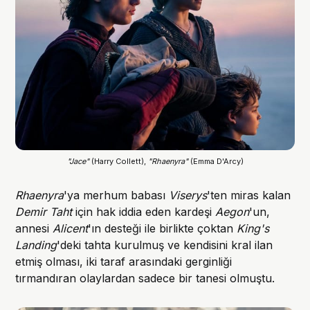
"Jace"
 (Harry Collett), 
"Rhaenyra"
 (Emma D'Arcy)
Rhaenyra
'ya merhum babası
Viserys
'ten miras kalan
Demir Taht
için hak iddia eden kardeşi
Aegon
'un,
annesi
Alicent
'ın desteği ile birlikte çoktan
King's
Landing
'deki tahta kurulmuş ve kendisini kral ilan
etmiş olması, iki taraf arasındaki gerginliği
tırmandıran olaylardan sadece bir tanesi olmuştu.