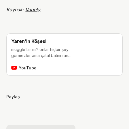
Kaynak:
Variety
Yaren’in Köşesi
muggle’lar mı? onlar hiçbir şey
görmezler ama çatal batırırsan
hissederler. merhaba, ben Yaren.
çocukluğumdan beri tutkunu olduğum
YouTube
fantastik dünyalara, filmlere, kitaplara,
dizilere ve çizgi romanlara dair
videolar yapıyorum. ben bu videoları
yaparken çok eğleniyorum, eğer siz
Paylaş
de bana eşlik etmek isterseniz,
kanalımı takip edebilirsiniz :)