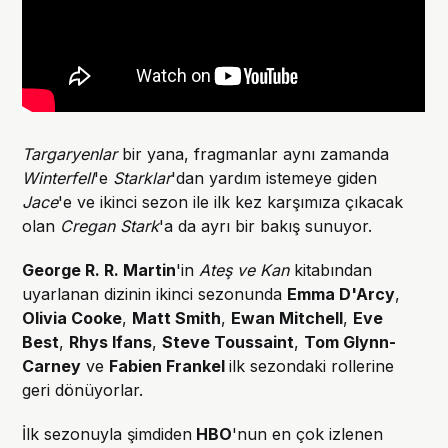
Targaryenlar
bir yana, fragmanlar aynı zamanda
Winterfell
'e
Starklar
'dan yardım istemeye giden
Jace
'e ve ikinci sezon ile ilk kez karşımıza çıkacak
olan
Cregan Stark
'a da ayrı bir bakış sunuyor.
George R. R. Martin
'in
Ateş ve Kan
kitabından
uyarlanan dizinin ikinci sezonunda
Emma D'Arcy
,
Olivia Cooke
,
Matt Smith
,
Ewan Mitchell
,
Eve
Best
,
Rhys Ifans
,
Steve Toussaint
,
Tom Glynn-
Carney
ve
Fabien Frankel
ilk sezondaki rollerine
geri dönüyorlar.
İlk sezonuyla şimdiden
HBO
'nun en çok izlenen