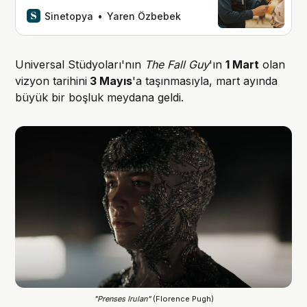
filmden ilk fragman yayınlandı.
Sinetopya
Yaren Özbebek
Universal Stüdyoları'nın
The Fall Guy
'ın
1 Mart
olan
vizyon tarihini
3 Mayıs
'a taşınmasıyla, mart ayında
büyük bir boşluk meydana geldi.
"Prenses Irulan" 
(Florence Pugh)