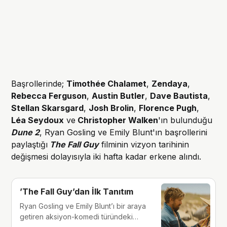
Başrollerinde;
Timothée Chalamet
,
Zendaya
,
Rebecca Ferguson
,
Austin Butler
,
Dave Bautista
,
Stellan Skarsgard
,
Josh Brolin
,
Florence Pugh
,
Léa Seydoux
ve
Christopher Walken
'ın bulunduğu
Dune 2
, Ryan Gosling ve Emily Blunt'ın başrollerini
paylaştığı
The Fall Guy
filminin vizyon tarihinin
değişmesi dolayısıyla iki hafta kadar erkene alındı.
’The Fall Guy’dan İlk Tanıtım
Ryan Gosling ve Emily Blunt’ı bir araya
getiren aksiyon-komedi türündeki