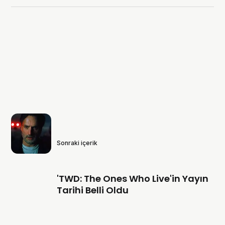
Sonraki içerik
'TWD: The Ones Who Live'in Yayın
Tarihi Belli Oldu