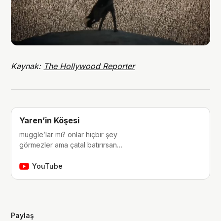
Kaynak:
The Hollywood Reporter
Yaren’in Köşesi
muggle’lar mı? onlar hiçbir şey
görmezler ama çatal batırırsan
hissederler. merhaba, ben Yaren.
çocukluğumdan beri tutkunu olduğum
YouTube
fantastik dünyalara, filmlere, kitaplara,
dizilere ve çizgi romanlara dair
videolar yapıyorum. ben bu videoları
yaparken çok eğleniyorum, eğer siz
Paylaş
de bana eşlik etmek…