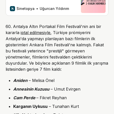
buluşturacak Ankara Film Festivali, bu
yıl 2-10 Kasım tarihlerinde
Sinetopya
Uğurcan Yıldırım
gerçekleştirilecek.
60. Antalya Altın Portakal Film Festivali'nin ani bir
kararla
iptal edilmesiyle
, Türkiye prömiyerini
Antalya'da yapmayı planlayan bazı filmlerin ilk
gösterimleri Ankara Film Festivali'ne kalmıştı. Fakat
bu festivali yeterince "prestijli" görmeyen
yönetmenler, filmlerini festivalden çektiklerini
duyurdular. Ve böylece açıklanan 9 filmlik ilk yarışma
listesinden geriye 7 film kaldı:
Aniden
– Melisa Önel
Annesinin Kuzusu
– Umut Evirgen
Cam Perde
– Fikret Reyhan
Karganın Uykusu
– Tunahan Kurt