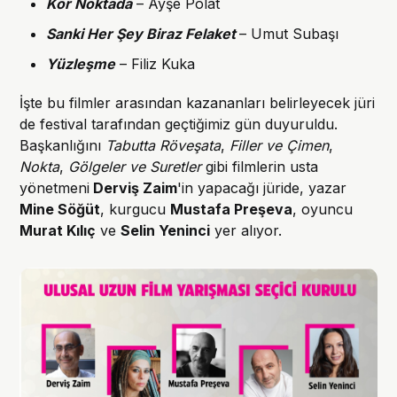
Kör Noktada
– Ayşe Polat
Sanki Her Şey Biraz Felaket
– Umut Subaşı
Yüzleşme
– Filiz Kuka
İşte bu filmler arasından kazananları belirleyecek jüri
de festival tarafından geçtiğimiz gün duyuruldu.
Başkanlığını
Tabutta Röveşata
,
Filler ve Çimen
,
Nokta
,
Gölgeler ve Suretler
gibi filmlerin usta
yönetmeni
Derviş Zaim
'in yapacağı jüride, yazar
Mine Söğüt
, kurgucu
Mustafa Preşeva
, oyuncu
Murat Kılıç
ve
Selin Yeninci
yer alıyor.