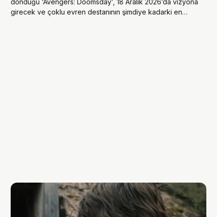
döndüğü ‘Avengers: Doomsday’, 18 Aralık 2026’da vizyona
girecek ve çoklu evren destanının şimdiye kadarki en
büyük buluşmasına sahne olacak.