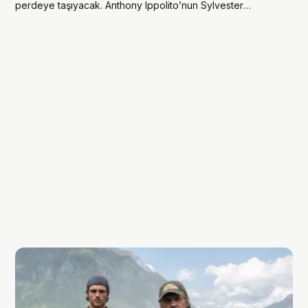
perdeye taşıyacak. Anthony Ippolito’nun Sylvester
Stallone’yi canlandırdığı film, kasım ayında vizyona giriyor.