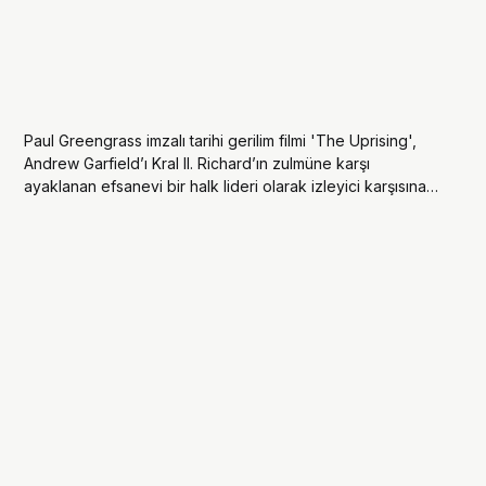
Paul Greengrass imzalı tarihi gerilim filmi 'The Uprising',
Andrew Garfield’ı Kral II. Richard’ın zulmüne karşı
ayaklanan efsanevi bir halk lideri olarak izleyici karşısına
çıkaracak. Film, 11 Eylül’de sinemalarda vizyona giriyor.