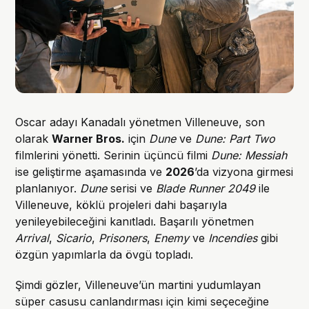
Oscar adayı Kanadalı yönetmen Villeneuve, son
olarak
Warner Bros.
için
Dune
ve
Dune: Part Two
filmlerini yönetti. Serinin üçüncü filmi
Dune: Messiah
ise geliştirme aşamasında ve
2026
’da vizyona girmesi
planlanıyor.
Dune
serisi ve
Blade Runner 2049
ile
Villeneuve, köklü projeleri dahi başarıyla
yenileyebileceğini kanıtladı. Başarılı yönetmen
Arrival
,
Sicario
,
Prisoners
,
Enemy
ve
Incendies
gibi
özgün yapımlarla da övgü topladı.
Şimdi gözler, Villeneuve’ün martini yudumlayan
süper casusu canlandırması için kimi seçeceğine