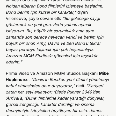
No’dan itibaren Bond filmlerini izlemeye başladım.
Bond benim için kutsal bir karakter,"
diyen
Villeneuve, şöyle devam etti:
"Bu geleneğe saygı
göstermek ve yeni görevlerin yolunu açmak
istiyorum. Bu, büyük bir sorumluluk ama aynı
zamanda son derece heyecan verici ve benim için
büyük bir onur. Amy, David ve ben Bond’u tekrar
beyaz perdeye taşımak için çok heyecanlıyız.
Amazon MGM Studios’a güvenleri için teşekkür
ederim."
Prime Video
ve Amazon MGM Studios Başkanı
Mike
Hopkins
ise,
"Denis’in Bond’un yeni filmini yönetmeyi
kabul etmesinden onur duyuyoruz,"
dedi.
"Kariyeri
zaten her şeyi anlatıyor: ‘Blade Runner 2049’dan
‘Arrival’a, ‘Dune’ filmlerine kadar yarattığı dünyalar,
görsel zenginliği, karakter derinliği ve sinema
deneyimiyle izleyicileri büyüleyen bir usta. James