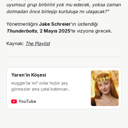
uyumsuz grup birbirini yok mu edecek, yoksa zaman
dolmadan önce birleşip kurtuluşa mı ulaşacak?"
Yönetmenliğini
Jake Schreier
’ın üstlendiği
Thunderbolts
,
2 Mayıs 2025
’te vizyona girecek.
Kaynak:
The Playlist
Yaren’in Köşesi
muggle’lar mı? onlar hiçbir şey
görmezler ama çatal batırırsan
hissederler. merhaba, ben Yaren.
çocukluğumdan beri tutkunu olduğum
YouTube
fantastik dünyalara, filmlere, kitaplara,
dizilere ve çizgi romanlara dair
videolar yapıyorum. ben bu videoları
yaparken çok eğleniyorum, eğer siz