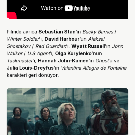
Filmde ayrıca
Sebastian Stan
’in
Bucky Barnes
/
Winter Soldier
'ı,
David Harbour
’un
Aleksei
Shostakov
/
Red Guardian
’ı,
Wyatt Russell
’ın
John
Walker
/
U.S Agent
’ı,
Olga Kurylenko
’nun
Taskmaster
’ı,
Hannah John-Kamen
’in
Ghost
’u ve
Julia Louis-Dreyfus
’ın
Valentina Allegra de Fontaine
karakteri geri dönüyor.