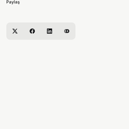
Paylaş
de bana eşlik etmek isterseniz,
kanalımı takip edebilirsiniz :)