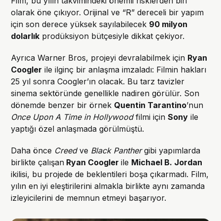
Film, bu yılın takvimindeki önemli risklerden biri
olarak öne çıkıyor. Orijinal ve “R” dereceli bir yapım
için son derece yüksek sayılabilecek
90 milyon
dolarlık
prodüksiyon bütçesiyle dikkat çekiyor.
Ayrıca Warner Bros, projeyi devralabilmek için
Ryan
Coogler
ile ilginç bir anlaşma imzaladı: Filmin hakları
25 yıl sonra Coogler’ın olacak. Bu tarz tavizler
sinema sektöründe genellikle nadiren görülür. Son
dönemde benzer bir örnek
Quentin Tarantino
’nun
Once Upon A Time in Hollywood
filmi için
Sony
ile
yaptığı özel anlaşmada görülmüştü.
Daha önce
Creed
ve
Black Panther
gibi yapımlarda
birlikte çalışan
Ryan Coogler
ile
Michael B. Jordan
ikilisi, bu projede de beklentileri boşa çıkarmadı. Film,
yılın en iyi eleştirilerini almakla birlikte aynı zamanda
izleyicilerini de memnun etmeyi başarıyor.