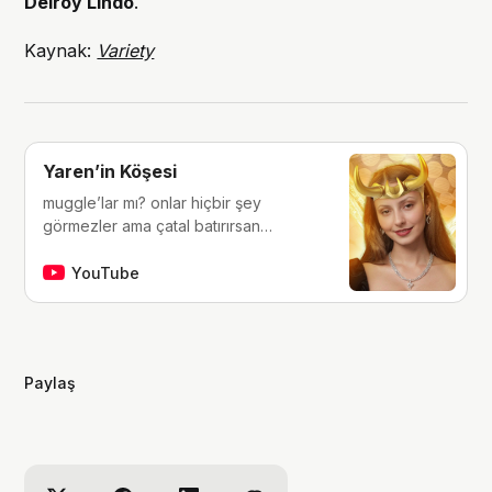
Delroy Lindo
.
Kaynak:
Variety
Yaren’in Köşesi
muggle’lar mı? onlar hiçbir şey
görmezler ama çatal batırırsan
hissederler. merhaba, ben Yaren.
çocukluğumdan beri tutkunu olduğum
YouTube
fantastik dünyalara, filmlere, kitaplara,
dizilere ve çizgi romanlara dair
videolar yapıyorum. ben bu videoları
yaparken çok eğleniyorum, eğer siz
Paylaş
de bana eşlik etmek isterseniz,
kanalımı takip edebilirsiniz :)