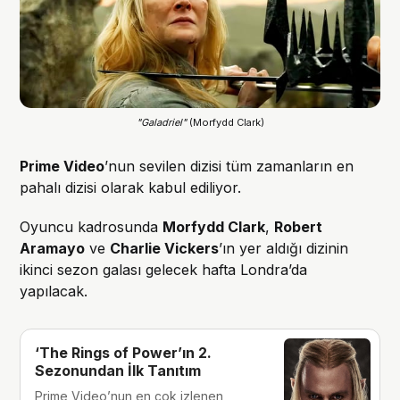
"Galadriel"
 (Morfydd Clark)
Prime Video
’nun sevilen dizisi tüm zamanların en
pahalı dizisi olarak kabul ediliyor.
Oyuncu kadrosunda
Morfydd Clark
,
Robert
Aramayo
ve
Charlie Vickers
’ın yer aldığı dizinin
ikinci sezon galası gelecek hafta Londra’da
yapılacak.
‘The Rings of Power’ın 2.
Sezonundan İlk Tanıtım
Prime Video’nun en çok izlenen