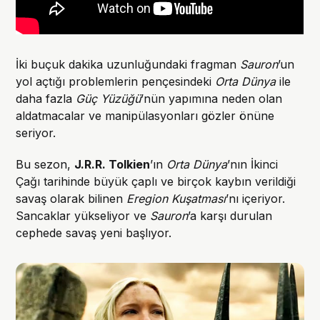
İki buçuk dakika uzunluğundaki fragman
Sauron
’un
yol açtığı problemlerin pençesindeki
Orta Dünya
ile
daha fazla
Güç Yüzüğü
’nün yapımına neden olan
aldatmacalar ve manipülasyonları gözler önüne
seriyor.
Bu sezon,
J.R.R. Tolkien
’ın
Orta Dünya
’nın İkinci
Çağı tarihinde büyük çaplı ve birçok kaybın verildiği
savaş olarak bilinen
Eregion Kuşatması
’nı içeriyor.
Sancaklar yükseliyor ve
Sauron
’a karşı durulan
cephede savaş yeni başlıyor.