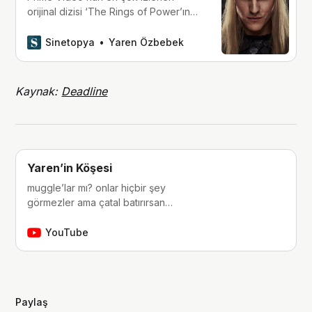
orijinal dizisi ‘The Rings of Power’ın
29 Ağustos’ta izleyiciyle buluşacak
ikinci sezonundan bir tanıtım
Sinetopya
Yaren Özbebek
yayınlandı.
Kaynak:
Deadline
Yaren’in Köşesi
muggle’lar mı? onlar hiçbir şey
görmezler ama çatal batırırsan
hissederler. merhaba, ben Yaren.
çocukluğumdan beri tutkunu olduğum
YouTube
fantastik dünyalara, filmlere, kitaplara,
dizilere ve çizgi romanlara dair
videolar yapıyorum. ben bu videoları
yaparken çok eğleniyorum, eğer siz
Paylaş
de bana eşlik etmek isterseniz,