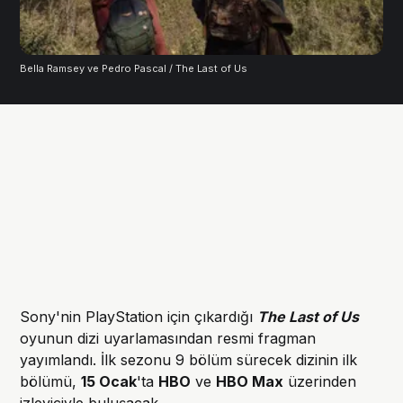
Bella Ramsey ve Pedro Pascal / The Last of Us
Sony'nin PlayStation için çıkardığı
The Last of Us
oyunun dizi uyarlamasından resmi fragman
yayımlandı. İlk sezonu 9 bölüm sürecek dizinin ilk
bölümü,
15 Ocak
'ta
HBO
ve
HBO Max
üzerinden