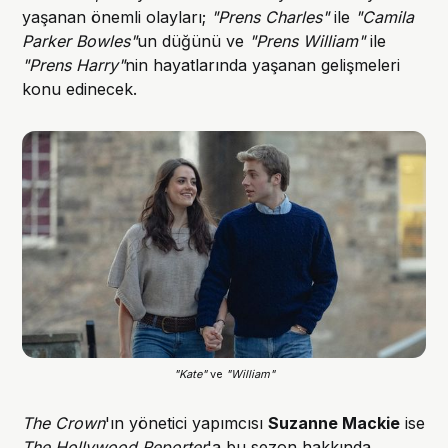
yaşanan önemli olayları;
"Prens Charles"
ile
"Camila
Parker Bowles"
un düğünü ve
"Prens William"
ile
"Prens Harry"
nin hayatlarında yaşanan gelişmeleri
konu edinecek.
"Kate"
 ve 
"William"
The Crown
'ın yönetici yapımcısı
Suzanne Mackie
ise
The Hollywood Reporter
'a bu sezon hakkında