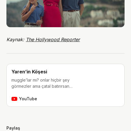
Kaynak:
The Hollywood Reporter
Yaren’in Köşesi
muggle’lar mı? onlar hiçbir şey
görmezler ama çatal batırırsan
hissederler. merhaba, ben Yaren.
çocukluğumdan beri tutkunu olduğum
YouTube
fantastik dünyalara, filmlere, kitaplara,
dizilere ve çizgi romanlara dair
videolar yapıyorum. ben bu videoları
yaparken çok eğleniyorum, eğer siz
Paylaş
de bana eşlik etmek…