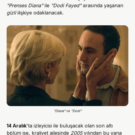
"Prenses Diana"
ile
"Dodi Fayed"
arasında yaşanan
gizli
ilişkiye odaklanacak.
"Diana" 
ve 
"Dodi"
14 Aralık
'ta izleyicisi ile buluşacak olan son altı
bölüm ise, kraliyet ailesinde
2005
yılından bu yana