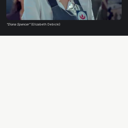
"Diana Spencer"
(Elizabeth Debicki)