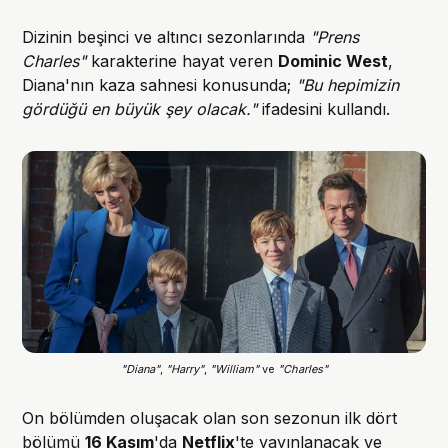
Dizinin beşinci ve altıncı sezonlarında
"Prens
Charles"
karakterine hayat veren
Dominic West
,
Diana'nın kaza sahnesi konusunda;
"Bu hepimizin
gördüğü en büyük şey olacak."
ifadesini kullandı.
"Diana"
, 
"Harry"
, 
"William"
 ve
 "Charles"
On bölümden oluşacak olan son sezonun ilk dört
bölümü
16 Kasım
'da
Netflix
'te yayınlanacak ve