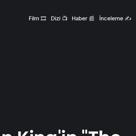
Film 🎞️
Dizi 📺
Haber 📰
İnceleme ✍️