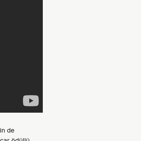
in de
scar ödüllü