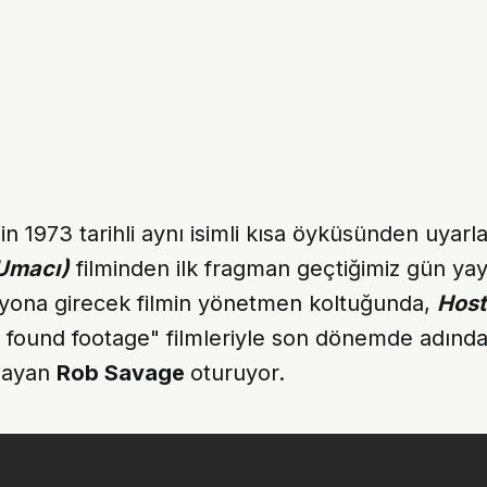
'in 1973 tarihli aynı isimli kısa öyküsünden uyar
Umacı)
filminden ilk fragman geçtiğimiz gün ya
zyona girecek filmin yönetmen koltuğunda,
Host
il found footage" filmleriyle son dönemde adınd
layan
Rob Savage
oturuyor.