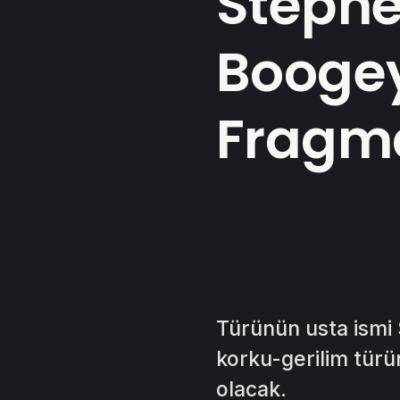
Stephe
Boogey
Fragm
Türünün usta ismi 
korku-gerilim tür
olacak.