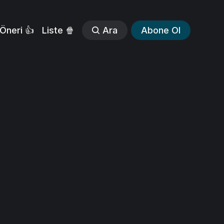
Öneri 👍
Liste 🍿
Ara
Abone Ol