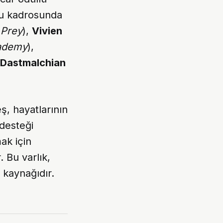
ncu kadrosunda
 Prey
),
Vivien
ademy
),
Dastmalchian
ş, hayatlarının
desteği
ak için
. Bu varlık,
 kaynağıdır.