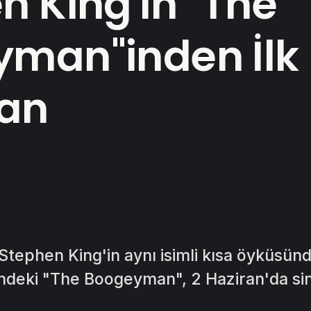
n King'in "The
man"inden İlk
an
Stephen King'in aynı isimli kısa öyküsün
ündeki "The Boogeyman", 2 Haziran'da s