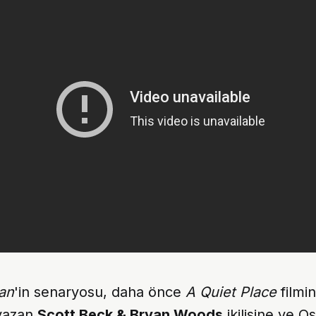
an
'in senaryosu, daha önce
A Quiet Place
filmin
yazan
Scott Beck & Bryan Woods
ikilisine ve O