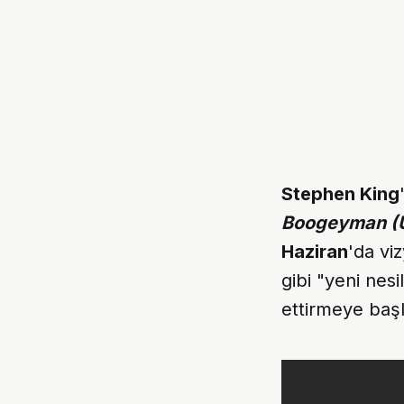
Stephen King
Boogeyman (
Haziran
'da vi
gibi "yeni nes
ettirmeye baş