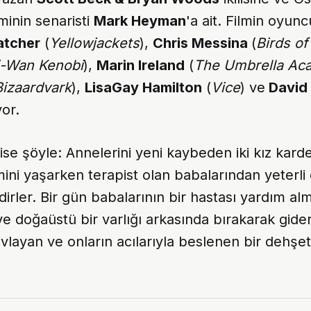
minin senaristi
Mark Heyman
'a ait. Filmin oyu
atcher
(
Yellowjackets
),
Chris Messina
(
Birds of
-Wan Kenobi
),
Marin Ireland
(
The Umbrella Ac
Bizaardvark
),
LisaGay Hamilton
(
Vice
) ve
David 
yor.
ise şöyle: Annelerini yeni kaybeden iki kız karde
ni yaşarken terapist olan babalarından yeterli 
ler. Bir gün babalarının bir hastası yardım alm
ve doğaüstü bir varlığı arkasında bırakarak gider
 avlayan ve onların acılarıyla beslenen bir dehşet