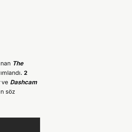
lanan
The
yımlandı.
2
ve
Dashcam
an söz