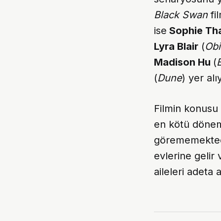
Black Swan
fil
ise
Sophie Th
Lyra Blair
(
Obi
Madison Hu
(
(
Dune
) yer alı
Filmin konusu 
en kötü dönemi
görememektedir
evlerine gelir 
aileleri adeta