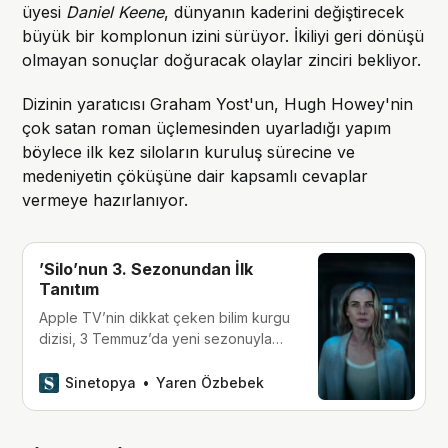
üyesi
Daniel Keene
, dünyanın kaderini değiştirecek
büyük bir komplonun izini sürüyor. İkiliyi geri dönüşü
olmayan sonuçlar doğuracak olaylar zinciri bekliyor.
Dizinin yaratıcısı Graham Yost'un, Hugh Howey'nin
çok satan roman üçlemesinden uyarladığı yapım
böylece ilk kez siloların kuruluş sürecine ve
medeniyetin çöküşüne dair kapsamlı cevaplar
vermeye hazırlanıyor.
’Silo’nun 3. Sezonundan İlk
Tanıtım
Apple TV’nin dikkat çeken bilim kurgu
dizisi, 3 Temmuz’da yeni sezonuyla
izleyici karşısına çıkacak.
Sinetopya
Yaren Özbebek