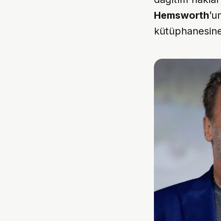
Hemsworth
’u
kütüphanesine