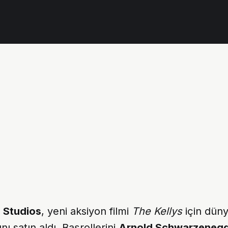
Studios
, yeni aksiyon filmi
The Kellys
için düny
nı satın aldı. Başrollerini
Arnold Schwarzeneg