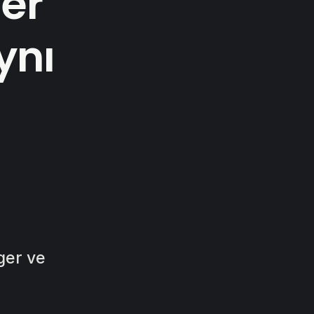
er
ynı
ger ve