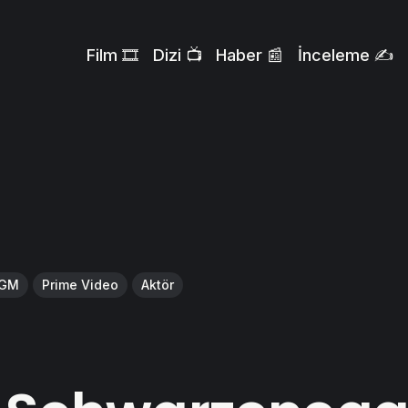
Film 🎞️
Dizi 📺
Haber 📰
İnceleme ✍️
MGM
Prime Video
Aktör