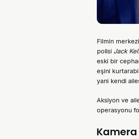
Filmin merkez
polisi
Jack Kel
eski bir cepha
eşini kurtarab
yani kendi aile
Aksiyon ve ail
operasyonu for
Kamera 