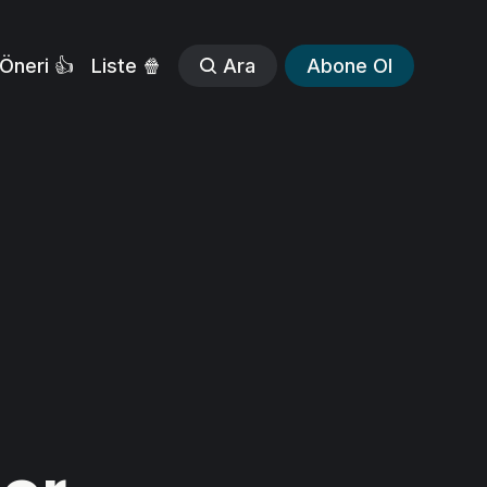
Öneri 👍
Liste 🍿
Ara
Abone Ol