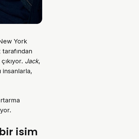
 New York
t tarafından
 çıkıyor.
Jack
,
 insanlarla,
kurtarma
yor.
bir isim