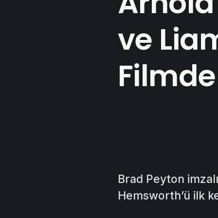
Arnold
ve Lia
Filmde
Brad Peyton imzalı
Hemsworth’ü ilk ke