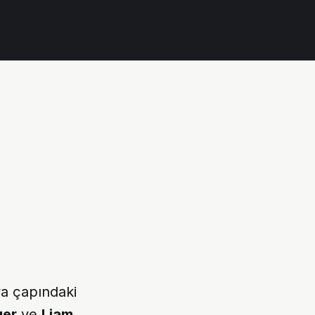
a çapındaki
ger
ve
Liam