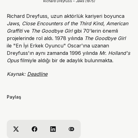
Richard Dreyfuss –
Jaws (1975)
Richard Dreyfuss, uzun aktörlük kariyeri boyunca
Jaws
,
Close Encounters of the Third Kind
,
American
Graffiti
ve
The Goodbye Girl
gibi 70'lerin önemli
projelerinde rol aldı. 1978 yılında
The Goodbye Girl
ile "En İyi Erkek Oyuncu" Oscar'ına uzanan
Dreyfuss'ın aynı zamanda 1996 yılında
Mr. Holland's
Opus
filmiyle aldığı bir de adaylık bulunmakta.
Kaynak:
Deadline
Paylaş