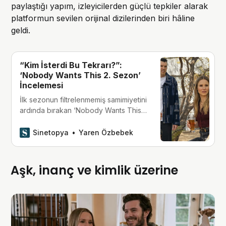
paylaştığı yapım, izleyicilerden güçlü tepkiler alarak
platformun sevilen orijinal dizilerinden biri hâline
geldi.
“Kim İsterdi Bu Tekrarı?”:
‘Nobody Wants This 2. Sezon’
İncelemesi
İlk sezonun filtrelenmemiş samimiyetini
ardında bırakan ‘Nobody Wants This’,
ne yazık ki ikinci perdesinde ana
karakterlerin bencil döngüsüne ve
Sinetopya
Yaren Özbebek
tekrara düşen senaryo tuzaklarına
teslim oluyor.
Aşk, inanç ve kimlik üzerine