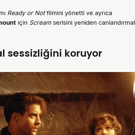
ımı
Ready or Not
filmini yönetti ve ayrıca
mount
için
Scream
serisini yeniden canlandırmal
l sessizliğini koruyor