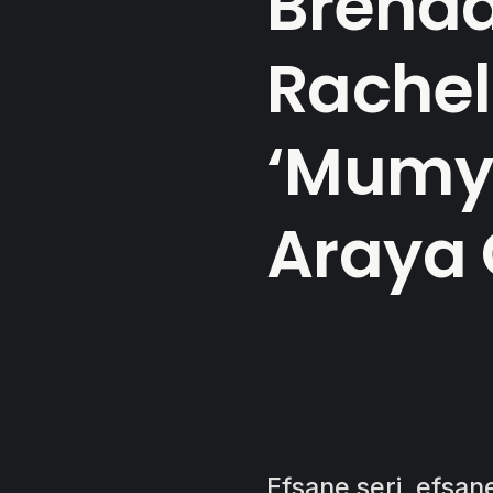
Brenda
Rachel
‘Mumya’
Araya 
Efsane seri, efsane