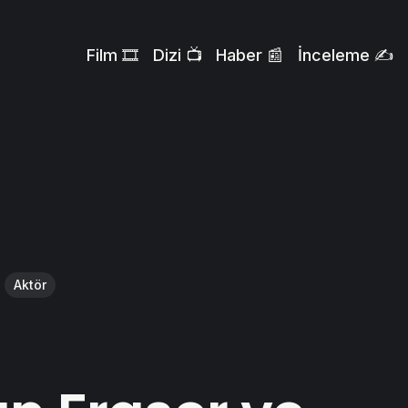
Film 🎞️
Dizi 📺
Haber 📰
İnceleme ✍️
Aktör