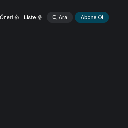
Öneri 👍
Liste 🍿
Ara
Abone Ol