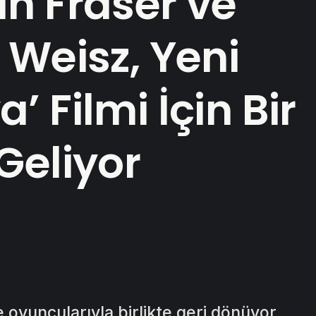
n Fraser ve
 Weisz, Yeni
 Filmi İçin Bir
Geliyor
 oyuncularıyla birlikte geri dönüyor.