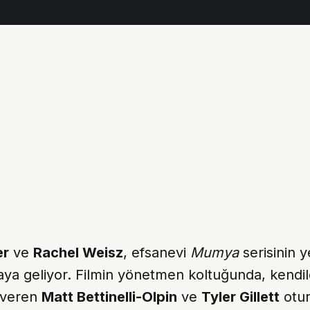
er
ve
Rachel Weisz
, efsanevi
Mumya
serisinin ye
aya geliyor. Filmin yönetmen koltuğunda, kendil
ı veren
Matt Bettinelli-Olpin
ve
Tyler Gillett
otur