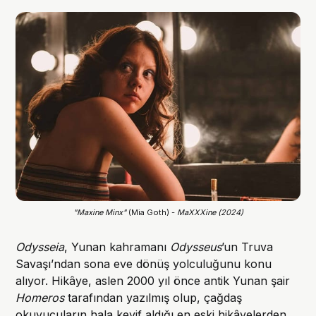
"Maxine Minx"
 (Mia Goth) - 
MaXXXine (2024)
Odysseia
, Yunan kahramanı
Odysseus
’un Truva
Savaşı’ndan sona eve dönüş yolculuğunu konu
alıyor. Hikâye, aslen 2000 yıl önce antik Yunan şair
Homeros
tarafından yazılmış olup, çağdaş
okuyucuların hala keyif aldığı en eski hikâyelerden