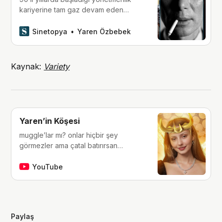
kariyerine tam gaz devam eden
Christopher Nolan, koleksiyonuna son
olarak ‘Oppenheimer’ gibi bir
Sinetopya
Yaren Özbebek
başyapıt ekledi. Peki bu film, “Nolan
filmleri” arasında kendisine hangi
sırada yer bulabilir?
Kaynak:
Variety
Yaren’in Köşesi
muggle’lar mı? onlar hiçbir şey
görmezler ama çatal batırırsan
hissederler. merhaba, ben Yaren.
çocukluğumdan beri tutkunu olduğum
YouTube
fantastik dünyalara, filmlere, kitaplara,
dizilere ve çizgi romanlara dair
videolar yapıyorum. ben bu videoları
yaparken çok eğleniyorum, eğer siz
Paylaş
de bana eşlik etmek isterseniz,