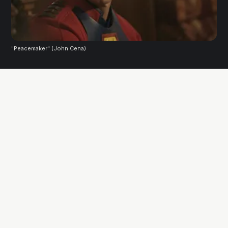
"Peacemaker" (John Cena)