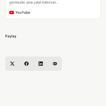
görmezler ama çatal batırırsan
hissederler. merhaba, ben Yaren.
çocukluğumdan beri tutkunu olduğum
YouTube
fantastik dünyalara, filmlere, kitaplara,
dizilere ve çizgi romanlara dair
videolar yapıyorum. ben bu videoları
yaparken çok eğleniyorum, eğer siz
Paylaş
de bana eşlik etmek…