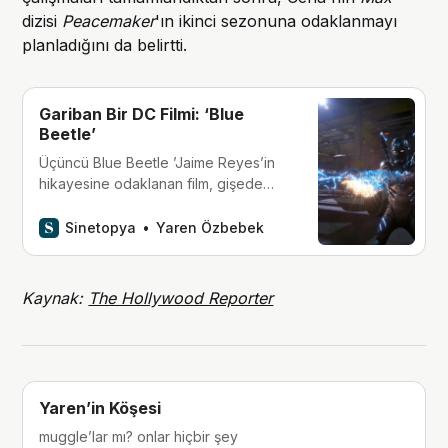
dizisi
Peacemaker
'ın ikinci sezonuna odaklanmayı
planladığını da belirtti.
Gariban Bir DC Filmi: ‘Blue
Beetle’
Üçüncü Blue Beetle ’Jaime Reyes’in
hikayesine odaklanan film, gişede
pek başarılı olamasa da keyifli bir
orijin öyküsü sunuyor ve izleyicilerin
Sinetopya
Yaren Özbebek
beklentisini karşılamaya yetiyor.
Kaynak:
The Hollywood Reporter
Yaren’in Köşesi
muggle’lar mı? onlar hiçbir şey