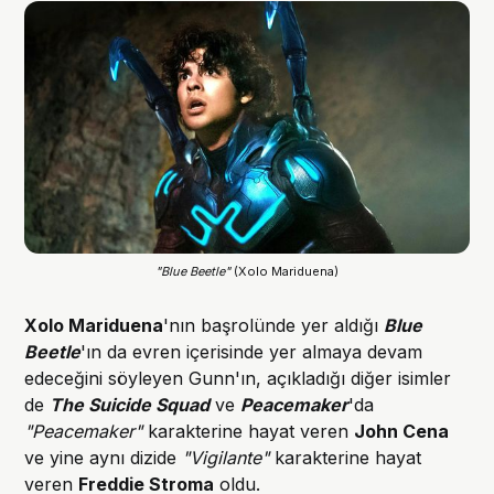
"Blue Beetle"
(Xolo Mariduena)
Xolo Mariduena
'nın başrolünde yer aldığı
Blue
Beetle
'ın da evren içerisinde yer almaya devam
edeceğini söyleyen Gunn'ın, açıkladığı diğer isimler
de
The Suicide Squad
ve
Peacemaker
'da
"Peacemaker"
karakterine hayat veren
John Cena
ve yine aynı dizide
"Vigilante"
karakterine hayat
veren
Freddie Stroma
oldu.