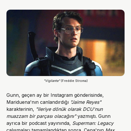
"Vigilante"
(Freddie Stroma)
Gunn, geçen ay bir Instagram gönderisinde,
Mariduena'nın canlandırdığı
"Jaime Reyes"
karakterinin,
"ileriye dönük olarak DCU'nun
muazzam bir parçası olacağını"
yazmıştı. Gunn
ayrıca bir podcast yayınında,
Superman: Legacy
çalışmaları tamamlandıktan sonra, Cena'nın
Max