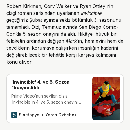
Robert Kirkman, Cory Walker ve Ryan Ottley’nin
çizgi roman serisinden uyarlanan
Invincible
,
geçtiğimiz Şubat ayında sekiz bölümlük 3. sezonunu
tamamladı. Dizi, Temmuz ayında San Diego Comic-
Con’da 5. sezon onayını da aldı. Hikâye, büyük bir
felaketin ardından değişen
Mark
’ın, hem evini hem de
sevdiklerini korumaya çalışırken insanlığın kaderini
değiştirebilecek bir tehditle karşı karşıya kalmasını
konu alıyor.
‘Invincible’ 4. ve 5. Sezon
Onayını Aldı
Prime Video’nun sevilen dizisi
‘Invincible’ın 4. ve 5. sezon onayını
aldığı, Skybound şirketinin yanlışlıkla
paylaştığı haber sonucu ortaya çıktı.
Sinetopya
Yaren Özbebek