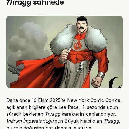
Thragg
sahnede
Daha önce 10 Ekim 2025’te New York Comic Con’da
açıklanan bilgilere göre Lee Pace, 4. sezonda uzun
süredir beklenen
Thragg
karakterini canlandırıyor.
Viltrum İmparatorluğu
’nun Büyük Naibi olan
Thragg
,
bu role doğuştan hazırlanmış, gücü ve