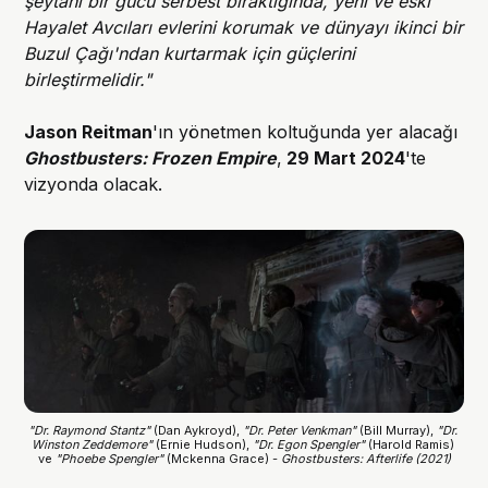
şeytani bir gücü serbest bıraktığında, yeni ve eski
Hayalet Avcıları evlerini korumak ve dünyayı ikinci bir
Buzul Çağı'ndan kurtarmak için güçlerini
birleştirmelidir."
Jason Reitman
'ın yönetmen koltuğunda yer alacağı
Ghostbusters: Frozen Empire
,
29 Mart 2024
'te
vizyonda olacak.
"Dr. Raymond Stantz" 
(Dan Aykroyd), 
"Dr. Peter Venkman"
 (Bill Murray), 
"Dr. 
Winston Zeddemore" 
(Ernie Hudson), 
"Dr. Egon Spengler"
 (Harold Ramis) 
ve 
"Phoebe Spengler"
 (Mckenna Grace) - 
Ghostbusters: Afterlife
(2021)