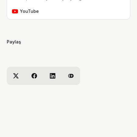
güncel haber ve analiz videoları
yapıyorum. Her videomda eğlenceli
YouTube
içerikler ve kurgular ortaya çıkarmaya
çalışıyorum. Umarım videolarımı zevkle
izlersiniz. Beni instagramda da takip
etmeyi unutmayın. :))
Paylaş