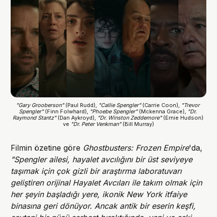
"Gary Grooberson"
 (Paul Rudd), 
"Callie Spengler" 
(Carrie Coon), 
"Trevor 
Spengler"
 (Finn Folwhard),
 "Phoebe Spengler"
 (Mckenna Grace), 
"Dr. 
Raymond Stantz" 
(Dan Aykroyd), 
"Dr. Winston Zeddemore"
 (Ernie Hudson) 
ve 
"Dr. Peter Venkman"
 (Bill Murray)
Filmin özetine göre
Ghostbusters: Frozen Empire
'da,
"Spengler ailesi, hayalet avcılığını bir üst seviyeye
taşımak için çok gizli bir araştırma laboratuvarı
geliştiren orijinal Hayalet Avcıları ile takım olmak için
her şeyin başladığı yere, ikonik New York itfaiye
binasına geri dönüyor. Ancak antik bir eserin keşfi,