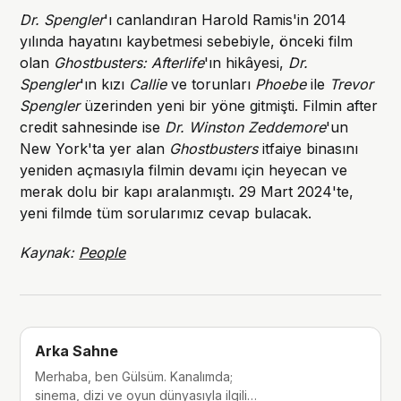
Dr. Spengler
'ı canlandıran Harold Ramis'in 2014
yılında hayatını kaybetmesi sebebiyle, önceki film
olan
Ghostbusters: Afterlife
'ın hikâyesi,
Dr.
Spengler
'ın kızı
Callie
ve torunları
Phoebe
ile
Trevor
Spengler
üzerinden yeni bir yöne gitmişti. Filmin after
credit sahnesinde ise
Dr. Winston Zeddemore
'un
New York'ta yer alan
Ghostbusters
itfaiye binasını
yeniden açmasıyla filmin devamı için heyecan ve
merak dolu bir kapı aralanmıştı. 29 Mart 2024'te,
yeni filmde tüm sorularımız cevap bulacak.
Kaynak:
People
Arka Sahne
Merhaba, ben Gülsüm. Kanalımda;
sinema, dizi ve oyun dünyasıyla ilgili