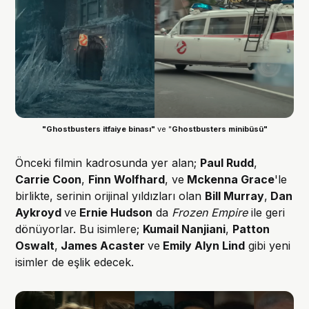
"Ghostbusters itfaiye binası"
 ve "
Ghostbusters minibüsü"
Önceki filmin kadrosunda yer alan;
Paul Rudd
,
Carrie Coon
,
Finn Wolfhard
, ve
Mckenna Grace
'le
birlikte, serinin orijinal yıldızları olan
Bill Murray
,
Dan
Aykroyd
ve
Ernie Hudson
da
Frozen Empire
ile geri
dönüyorlar. Bu isimlere;
Kumail Nanjiani
,
Patton
Oswalt
,
James Acaster
ve
Emily Alyn Lind
gibi yeni
isimler de eşlik edecek.