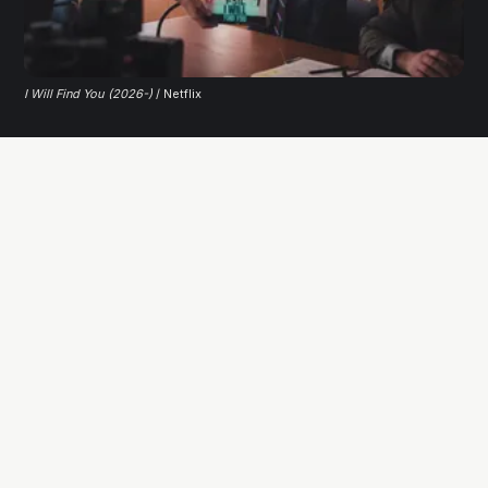
I Will Find You (2026-)
 / Netflix