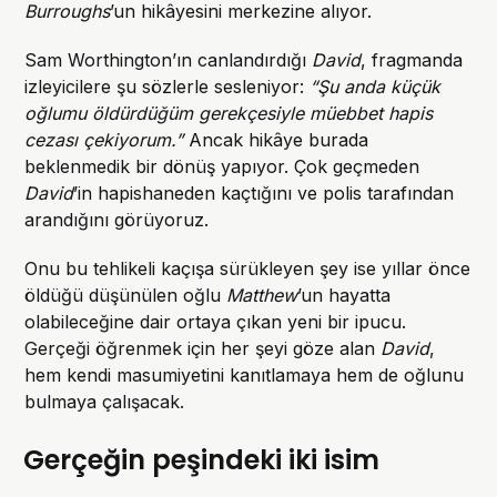
Burroughs
’un hikâyesini merkezine alıyor.
Sam Worthington’ın canlandırdığı
David
, fragmanda
izleyicilere şu sözlerle sesleniyor:
“Şu anda küçük
oğlumu öldürdüğüm gerekçesiyle müebbet hapis
cezası çekiyorum.”
Ancak hikâye burada
beklenmedik bir dönüş yapıyor. Çok geçmeden
David
’in hapishaneden kaçtığını ve polis tarafından
arandığını görüyoruz.
Onu bu tehlikeli kaçışa sürükleyen şey ise yıllar önce
öldüğü düşünülen oğlu
Matthew
’un hayatta
olabileceğine dair ortaya çıkan yeni bir ipucu.
Gerçeği öğrenmek için her şeyi göze alan
David
,
hem kendi masumiyetini kanıtlamaya hem de oğlunu
bulmaya çalışacak.
Gerçeğin peşindeki iki isim